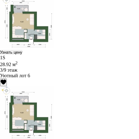
Узнать цену
1S
2
28.92 м
3/9 этаж
Уютный лот 6