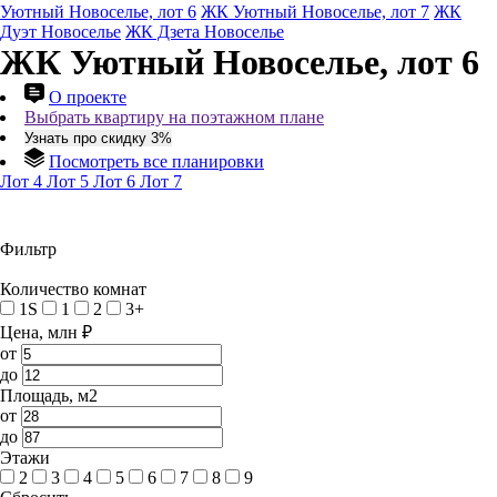
Уютный Новоселье, лот 6
ЖК Уютный Новоселье, лот 7
ЖК
Дуэт Новоселье
ЖК Дзета Новоселье
ЖК Уютный Новоселье, лот 6
О проекте
Выбрать квартиру на поэтажном плане
Узнать про скидку 3%
Посмотреть все планировки
Лот 4
Лот 5
Лот 6
Лот 7
Фильтр
Количество комнат
1S
1
2
3+
Цена, млн ₽
от
до
Площадь, м2
от
до
Этажи
2
3
4
5
6
7
8
9