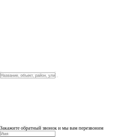
Фото о проекте
Видео о благоустройстве
Тендеры
Локация
О компании
Новости и акции
Контакты
Партнерам
Ипотека от 3.5%
Отделка
Шоу-рум на объекте
Санкт-Петербург
ХИТ ПРОДАЖ! 0% ПЕРВЫЙ ВЗНОС!
×
Закажите обратный звонок и мы вам перезвоним