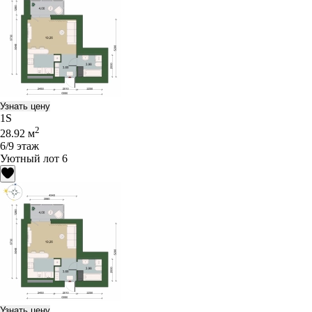
Узнать цену
1S
2
28.92 м
6/9 этаж
Уютный лот 6
Узнать цену