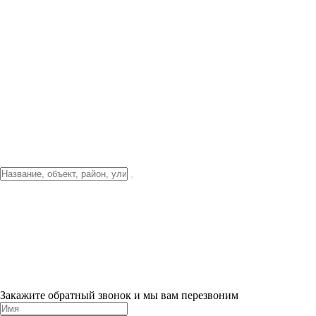
Фото о проекте
Видео о благоустройстве
Тендеры
Локация
О компании
Новости и акции
Контакты
Партнерам
Ипотека от 3.5%
Отделка
Шоу-рум на объекте
Санкт-Петербург
ХИТ ПРОДАЖ! 0% ПЕРВЫЙ ВЗНОС!
×
Закажите обратный звонок и мы вам перезвоним