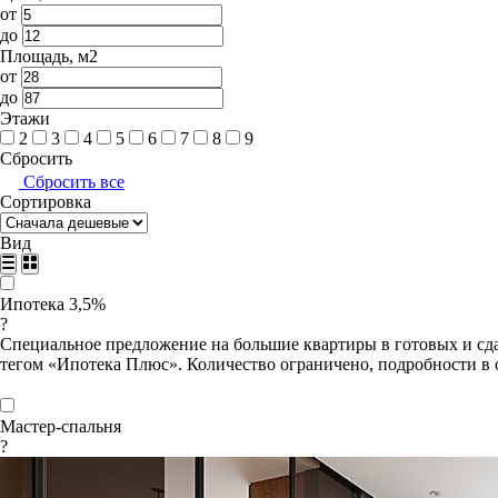
от
до
Площадь, м2
от
до
Этажи
2
3
4
5
6
7
8
9
Сбросить
Сбросить все
Сортировка
Вид
Ипотека 3,5%
?
Специальное предложение на большие квартиры в готовых и сда
тегом «Ипотека Плюс». Количество ограничено, подробности в 
Мастер-спальня
?