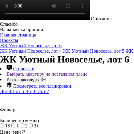
Описание
Спасибо
Ваша заявка принята!
Главная страница
Проекты
ЖК Уютный Новоселье, лот 6
ЖК Уютный Новоселье, лот 4
ЖК Уютный Новоселье, лот 5
ЖК 
ЖК Уютный Новоселье, лот 6
О проекте
Выбрать квартиру на поэтажном плане
Узнать про скидку 3%
Посмотреть все планировки
Лот 4
Лот 5
Лот 6
Лот 7
Фильтр
Количество комнат
1S
1
2
3+
Цена, млн ₽