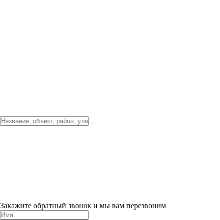
Фото о проекте
Видео о благоустройстве
Тендеры
Локация
О компании
Новости и акции
Контакты
Партнерам
Ипотека от 3.5%
Отделка
Шоу-рум на объекте
Санкт-Петербург
ХИТ ПРОДАЖ! 0% ПЕРВЫЙ ВЗНОС!
×
Закажите обратный звонок и мы вам перезвоним