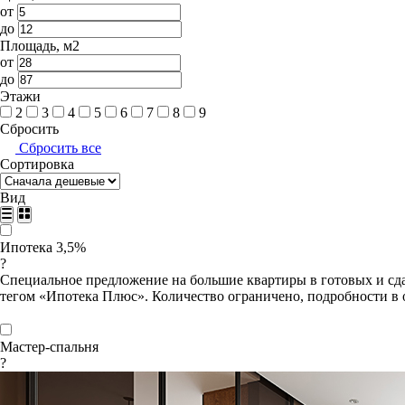
от
до
Площадь, м2
от
до
Этажи
2
3
4
5
6
7
8
9
Сбросить
Сбросить все
Сортировка
Вид
Ипотека 3,5%
?
Специальное предложение на большие квартиры в готовых и сда
тегом «Ипотека Плюс». Количество ограничено, подробности в 
Мастер-спальня
?