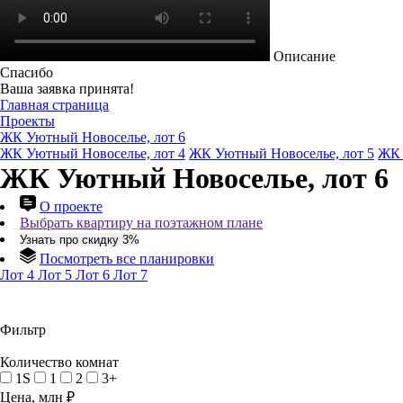
Описание
Спасибо
Ваша заявка принята!
Главная страница
Проекты
ЖК Уютный Новоселье, лот 6
ЖК Уютный Новоселье, лот 4
ЖК Уютный Новоселье, лот 5
ЖК 
ЖК Уютный Новоселье, лот 6
О проекте
Выбрать квартиру на поэтажном плане
Узнать про скидку 3%
Посмотреть все планировки
Лот 4
Лот 5
Лот 6
Лот 7
Фильтр
Количество комнат
1S
1
2
3+
Цена, млн ₽