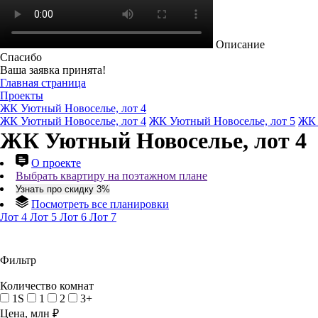
Описание
Спасибо
Ваша заявка принята!
Главная страница
Проекты
ЖК Уютный Новоселье, лот 4
ЖК Уютный Новоселье, лот 4
ЖК Уютный Новоселье, лот 5
ЖК 
ЖК Уютный Новоселье, лот 4
О проекте
Выбрать квартиру на поэтажном плане
Узнать про скидку 3%
Посмотреть все планировки
Лот 4
Лот 5
Лот 6
Лот 7
Фильтр
Количество комнат
1S
1
2
3+
Цена, млн ₽