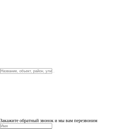
Фото о проекте
Видео о благоустройстве
Тендеры
Локация
О компании
Новости и акции
Контакты
Партнерам
Ипотека от 3.5%
Отделка
Шоу-рум на объекте
Санкт-Петербург
ХИТ ПРОДАЖ! 0% ПЕРВЫЙ ВЗНОС!
×
Закажите обратный звонок и мы вам перезвоним