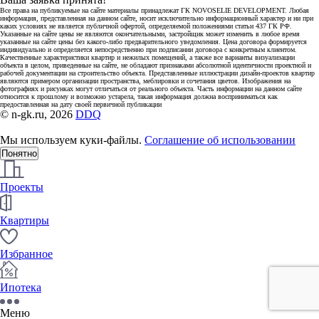
Все права на публикуемые на сайте материалы принадлежат ГК NOVOSELIE DEVELOPMENT. Любая
информация, представленная на данном сайте, носит исключительно информационный характер и ни при
каких условиях не является публичной офертой, определяемой положениями статьи 437 ГК РФ.
Указанные на сайте цены не являются окончательными, застройщик может изменить в любое время
указанные на сайте цены без какого-либо предварительного уведомления. Цена договора формируется
индивидуально и определяется непосредственно при подписании договора с конкретным клиентом.
Качественные характеристики квартир и нежилых помещений, а также все варианты визуализации
объекта в целом, приведенные на сайте, не обладают признаками абсолютной идентичности проектной и
рабочей документации на строительство объекта. Представленные иллюстрации дизайн-проектов квартир
являются примером организации пространства, меблировки и сочетания цветов. Изображения на
фотографиях и рисунках могут отличаться от реального объекта. Часть информации на данном сайте
относится к прошлому и возможно устарела, такая информация должна восприниматься как
предоставленная на дату своей первичной публикации
© n-gk.ru, 2026
DDQ
Мы используем куки-файлы.
Соглашение об использовании
Понятно
Проекты
Квартиры
Избранное
Ипотека
Меню