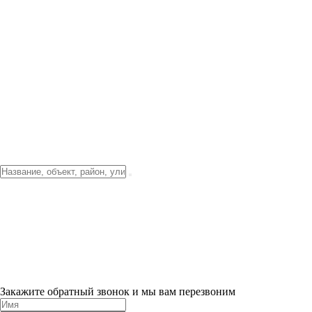
Фото о проекте
Видео о благоустройстве
Тендеры
Локация
О компании
Новости и акции
Контакты
Партнерам
Ипотека от 3.5%
Отделка
Шоу-рум на объекте
Санкт-Петербург
ХИТ ПРОДАЖ! 0% ПЕРВЫЙ ВЗНОС!
×
Закажите обратный звонок и мы вам перезвоним