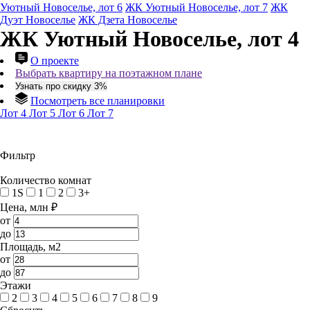
Уютный Новоселье, лот 6
ЖК Уютный Новоселье, лот 7
ЖК
Дуэт Новоселье
ЖК Дзета Новоселье
ЖК Уютный Новоселье, лот 4
О проекте
Выбрать квартиру на поэтажном плане
Узнать про скидку 3%
Посмотреть все планировки
Лот 4
Лот 5
Лот 6
Лот 7
Фильтр
Количество комнат
1S
1
2
3+
Цена, млн ₽
от
до
Площадь, м2
от
до
Этажи
2
3
4
5
6
7
8
9