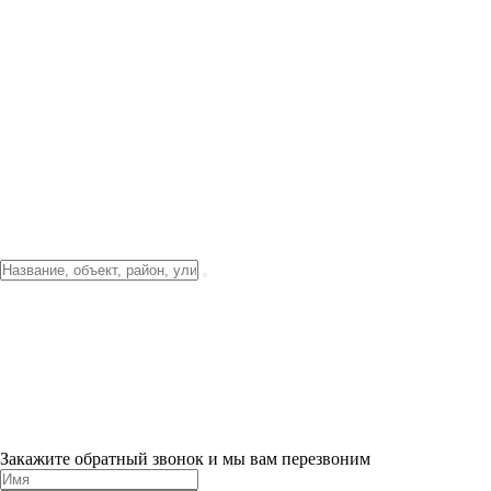
Фото о проекте
Видео о благоустройстве
Тендеры
Локация
О компании
Новости и акции
Контакты
Партнерам
Ипотека от 3.5%
Отделка
Шоу-рум на объекте
Санкт-Петербург
ХИТ ПРОДАЖ! 0% ПЕРВЫЙ ВЗНОС!
×
Закажите обратный звонок и мы вам перезвоним