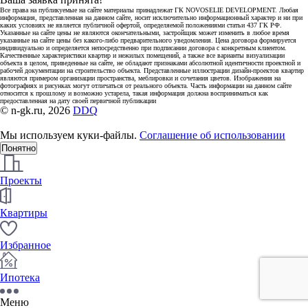
Все права на публикуемые на сайте материалы принадлежат ГК NOVOSELIE DEVELOPMENT. Любая
информация, представленная на данном сайте, носит исключительно информационный характер и ни при
каких условиях не является публичной офертой, определяемой положениями статьи 437 ГК РФ.
Указанные на сайте цены не являются окончательными, застройщик может изменить в любое время
указанные на сайте цены без какого-либо предварительного уведомления. Цена договора формируется
индивидуально и определяется непосредственно при подписании договора с конкретным клиентом.
Качественные характеристики квартир и нежилых помещений, а также все варианты визуализации
объекта в целом, приведенные на сайте, не обладают признаками абсолютной идентичности проектной и
рабочей документации на строительство объекта. Представленные иллюстрации дизайн-проектов квартир
являются примером организации пространства, меблировки и сочетания цветов. Изображения на
фотографиях и рисунках могут отличаться от реального объекта. Часть информации на данном сайте
относится к прошлому и возможно устарела, такая информация должна восприниматься как
предоставленная на дату своей первичной публикации
© n-gk.ru, 2026
DDQ
Мы используем куки-файлы.
Соглашение об использовании
Понятно
Проекты
Квартиры
Избранное
Ипотека
Меню