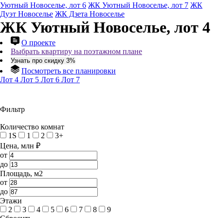
Уютный Новоселье, лот 6
ЖК Уютный Новоселье, лот 7
ЖК
Дуэт Новоселье
ЖК Дзета Новоселье
ЖК Уютный Новоселье, лот 4
О проекте
Выбрать квартиру на поэтажном плане
Узнать про скидку 3%
Посмотреть все планировки
Лот 4
Лот 5
Лот 6
Лот 7
Фильтр
Количество комнат
1S
1
2
3+
Цена, млн ₽
от
до
Площадь, м2
от
до
Этажи
2
3
4
5
6
7
8
9