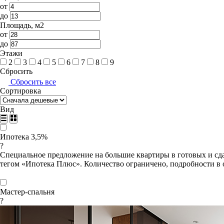
от
до
Площадь, м2
от
до
Этажи
2
3
4
5
6
7
8
9
Сбросить
Сбросить все
Сортировка
Вид
Ипотека 3,5%
?
Специальное предложение на большие квартиры в готовых и сда
тегом «Ипотека Плюс». Количество ограничено, подробности в 
Мастер-спальня
?