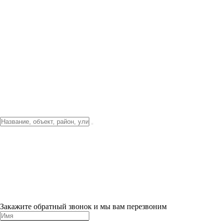
Фото о проекте
Видео о благоустройстве
Тендеры
Локация
О компании
Новости и акции
Контакты
Партнерам
Ипотека от 3.5%
Отделка
Шоу-рум на объекте
Санкт-Петербург
ХИТ ПРОДАЖ! 0% ПЕРВЫЙ ВЗНОС!
×
Закажите обратный звонок и мы вам перезвоним