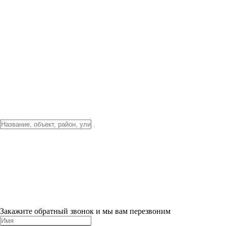
Фото о проекте
Видео о благоустройстве
Тендеры
Локация
О компании
Новости и акции
Контакты
Партнерам
Ипотека от 3.5%
Отделка
Шоу-рум на объекте
Санкт-Петербург
ХИТ ПРОДАЖ! 0% ПЕРВЫЙ ВЗНОС!
×
Закажите обратный звонок и мы вам перезвоним