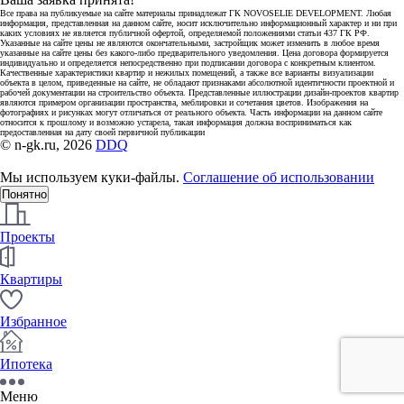
Все права на публикуемые на сайте материалы принадлежат ГК NOVOSELIE DEVELOPMENT. Любая
информация, представленная на данном сайте, носит исключительно информационный характер и ни при
каких условиях не является публичной офертой, определяемой положениями статьи 437 ГК РФ.
Указанные на сайте цены не являются окончательными, застройщик может изменить в любое время
указанные на сайте цены без какого-либо предварительного уведомления. Цена договора формируется
индивидуально и определяется непосредственно при подписании договора с конкретным клиентом.
Качественные характеристики квартир и нежилых помещений, а также все варианты визуализации
объекта в целом, приведенные на сайте, не обладают признаками абсолютной идентичности проектной и
рабочей документации на строительство объекта. Представленные иллюстрации дизайн-проектов квартир
являются примером организации пространства, меблировки и сочетания цветов. Изображения на
фотографиях и рисунках могут отличаться от реального объекта. Часть информации на данном сайте
относится к прошлому и возможно устарела, такая информация должна восприниматься как
предоставленная на дату своей первичной публикации
© n-gk.ru, 2026
DDQ
Мы используем куки-файлы.
Соглашение об использовании
Понятно
Проекты
Квартиры
Избранное
Ипотека
Меню