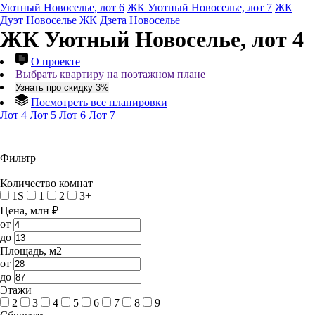
Уютный Новоселье, лот 6
ЖК Уютный Новоселье, лот 7
ЖК
Дуэт Новоселье
ЖК Дзета Новоселье
ЖК Уютный Новоселье, лот 4
О проекте
Выбрать квартиру на поэтажном плане
Узнать про скидку 3%
Посмотреть все планировки
Лот 4
Лот 5
Лот 6
Лот 7
Фильтр
Количество комнат
1S
1
2
3+
Цена, млн ₽
от
до
Площадь, м2
от
до
Этажи
2
3
4
5
6
7
8
9