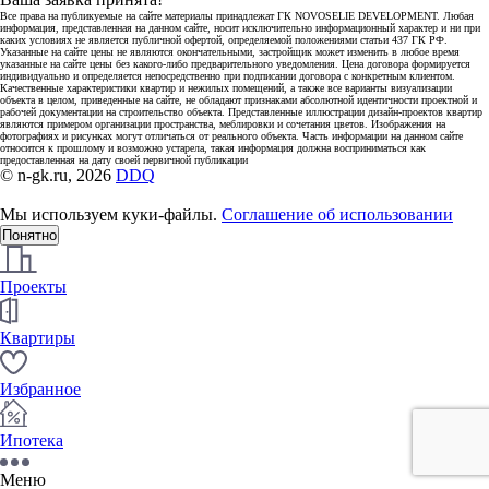
Все права на публикуемые на сайте материалы принадлежат ГК NOVOSELIE DEVELOPMENT. Любая
информация, представленная на данном сайте, носит исключительно информационный характер и ни при
каких условиях не является публичной офертой, определяемой положениями статьи 437 ГК РФ.
Указанные на сайте цены не являются окончательными, застройщик может изменить в любое время
указанные на сайте цены без какого-либо предварительного уведомления. Цена договора формируется
индивидуально и определяется непосредственно при подписании договора с конкретным клиентом.
Качественные характеристики квартир и нежилых помещений, а также все варианты визуализации
объекта в целом, приведенные на сайте, не обладают признаками абсолютной идентичности проектной и
рабочей документации на строительство объекта. Представленные иллюстрации дизайн-проектов квартир
являются примером организации пространства, меблировки и сочетания цветов. Изображения на
фотографиях и рисунках могут отличаться от реального объекта. Часть информации на данном сайте
относится к прошлому и возможно устарела, такая информация должна восприниматься как
предоставленная на дату своей первичной публикации
© n-gk.ru, 2026
DDQ
Мы используем куки-файлы.
Соглашение об использовании
Понятно
Проекты
Квартиры
Избранное
Ипотека
Меню