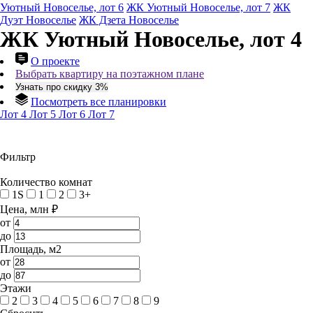
Уютный Новоселье, лот 6
ЖК Уютный Новоселье, лот 7
ЖК
Дуэт Новоселье
ЖК Дзета Новоселье
ЖК Уютный Новоселье, лот 4
О проекте
Выбрать квартиру на поэтажном плане
Узнать про скидку 3%
Посмотреть все планировки
Лот 4
Лот 5
Лот 6
Лот 7
Фильтр
Количество комнат
1S
1
2
3+
Цена, млн ₽
от
до
Площадь, м2
от
до
Этажи
2
3
4
5
6
7
8
9