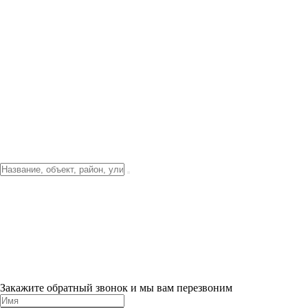
Фото о проекте
Видео о благоустройстве
Тендеры
Локация
О компании
Новости и акции
Контакты
Партнерам
Ипотека от 3.5%
Отделка
Шоу-рум на объекте
Санкт-Петербург
ХИТ ПРОДАЖ! 0% ПЕРВЫЙ ВЗНОС!
×
Закажите обратный звонок и мы вам перезвоним