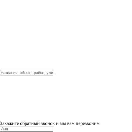
Фото о проекте
Видео о благоустройстве
Тендеры
Локация
О компании
Новости и акции
Контакты
Партнерам
Ипотека от 3.5%
Отделка
Шоу-рум на объекте
Санкт-Петербург
ХИТ ПРОДАЖ! 0% ПЕРВЫЙ ВЗНОС!
×
Закажите обратный звонок и мы вам перезвоним