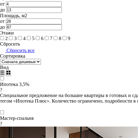
от
до
Площадь, м2
от
до
Этажи
2
3
4
5
6
7
8
9
Сбросить
Сбросить все
Сортировка
Вид
Ипотека 3,5%
?
Специальное предложение на большие квартиры в готовых и сда
тегом «Ипотека Плюс». Количество ограничено, подробности в 
Мастер-спальня
?