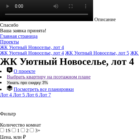
Описание
Спасибо
Ваша заявка принята!
Главная страница
Проекты
ЖК Уютный Новоселье, лот 4
ЖК Уютный Новоселье, лот 4
ЖК Уютный Новоселье, лот 5
ЖК 
ЖК Уютный Новоселье, лот 4
О проекте
Выбрать квартиру на поэтажном плане
Узнать про скидку 3%
Посмотреть все планировки
Лот 4
Лот 5
Лот 6
Лот 7
Фильтр
Количество комнат
1S
1
2
3+
Цена, млн ₽