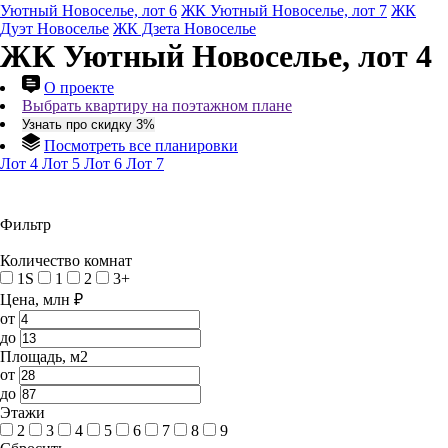
Уютный Новоселье, лот 6
ЖК Уютный Новоселье, лот 7
ЖК
Дуэт Новоселье
ЖК Дзета Новоселье
ЖК Уютный Новоселье, лот 4
О проекте
Выбрать квартиру на поэтажном плане
Узнать про скидку 3%
Посмотреть все планировки
Лот 4
Лот 5
Лот 6
Лот 7
Фильтр
Количество комнат
1S
1
2
3+
Цена, млн ₽
от
до
Площадь, м2
от
до
Этажи
2
3
4
5
6
7
8
9