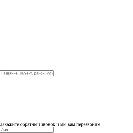
Фото о проекте
Видео о благоустройстве
Тендеры
Локация
О компании
Новости и акции
Контакты
Партнерам
Ипотека от 3.5%
Отделка
Шоу-рум на объекте
Санкт-Петербург
ХИТ ПРОДАЖ! 0% ПЕРВЫЙ ВЗНОС!
×
Закажите обратный звонок и мы вам перезвоним