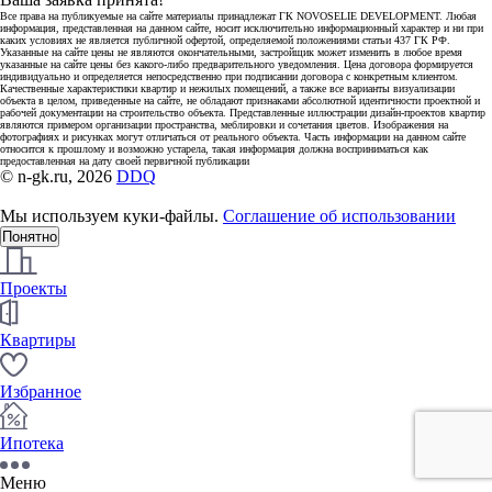
Все права на публикуемые на сайте материалы принадлежат ГК NOVOSELIE DEVELOPMENT. Любая
информация, представленная на данном сайте, носит исключительно информационный характер и ни при
каких условиях не является публичной офертой, определяемой положениями статьи 437 ГК РФ.
Указанные на сайте цены не являются окончательными, застройщик может изменить в любое время
указанные на сайте цены без какого-либо предварительного уведомления. Цена договора формируется
индивидуально и определяется непосредственно при подписании договора с конкретным клиентом.
Качественные характеристики квартир и нежилых помещений, а также все варианты визуализации
объекта в целом, приведенные на сайте, не обладают признаками абсолютной идентичности проектной и
рабочей документации на строительство объекта. Представленные иллюстрации дизайн-проектов квартир
являются примером организации пространства, меблировки и сочетания цветов. Изображения на
фотографиях и рисунках могут отличаться от реального объекта. Часть информации на данном сайте
относится к прошлому и возможно устарела, такая информация должна восприниматься как
предоставленная на дату своей первичной публикации
© n-gk.ru, 2026
DDQ
Мы используем куки-файлы.
Соглашение об использовании
Понятно
Проекты
Квартиры
Избранное
Ипотека
Меню