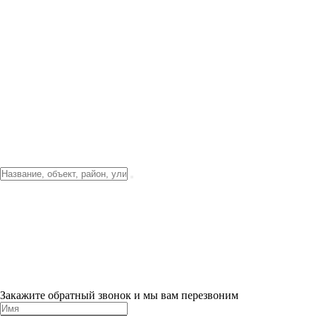
Фото о проекте
Видео о благоустройстве
Тендеры
Локация
О компании
Новости и акции
Контакты
Партнерам
Ипотека от 3.5%
Отделка
Шоу-рум на объекте
Санкт-Петербург
ХИТ ПРОДАЖ! 0% ПЕРВЫЙ ВЗНОС!
×
Закажите обратный звонок и мы вам перезвоним