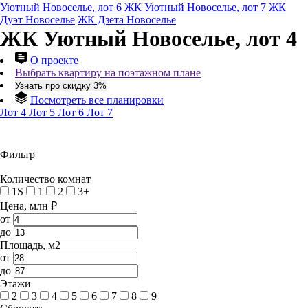
Уютный Новоселье, лот 6
ЖК Уютный Новоселье, лот 7
ЖК
Дуэт Новоселье
ЖК Дзета Новоселье
ЖК Уютный Новоселье, лот 4
О проекте
Выбрать квартиру на поэтажном плане
Узнать про скидку 3%
Посмотреть все планировки
Лот 4
Лот 5
Лот 6
Лот 7
Фильтр
Количество комнат
1S
1
2
3+
Цена, млн ₽
от
до
Площадь, м2
от
до
Этажи
2
3
4
5
6
7
8
9