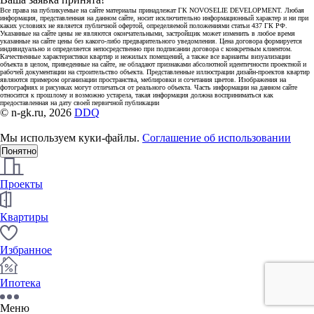
Все права на публикуемые на сайте материалы принадлежат ГК NOVOSELIE DEVELOPMENT. Любая
информация, представленная на данном сайте, носит исключительно информационный характер и ни при
каких условиях не является публичной офертой, определяемой положениями статьи 437 ГК РФ.
Указанные на сайте цены не являются окончательными, застройщик может изменить в любое время
указанные на сайте цены без какого-либо предварительного уведомления. Цена договора формируется
индивидуально и определяется непосредственно при подписании договора с конкретным клиентом.
Качественные характеристики квартир и нежилых помещений, а также все варианты визуализации
объекта в целом, приведенные на сайте, не обладают признаками абсолютной идентичности проектной и
рабочей документации на строительство объекта. Представленные иллюстрации дизайн-проектов квартир
являются примером организации пространства, меблировки и сочетания цветов. Изображения на
фотографиях и рисунках могут отличаться от реального объекта. Часть информации на данном сайте
относится к прошлому и возможно устарела, такая информация должна восприниматься как
предоставленная на дату своей первичной публикации
© n-gk.ru, 2026
DDQ
Мы используем куки-файлы.
Соглашение об использовании
Понятно
Проекты
Квартиры
Избранное
Ипотека
Меню