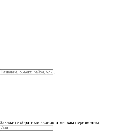
Фото о проекте
Видео о благоустройстве
Тендеры
Локация
О компании
Новости и акции
Контакты
Партнерам
Ипотека от 3.5%
Отделка
Шоу-рум на объекте
Санкт-Петербург
ХИТ ПРОДАЖ! 0% ПЕРВЫЙ ВЗНОС!
×
Закажите обратный звонок и мы вам перезвоним