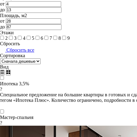
от
до
Площадь, м2
от
до
Этажи
2
3
4
5
6
7
8
9
Сбросить
Сбросить все
Сортировка
Вид
Ипотека 3,5%
?
Специальное предложение на большие квартиры в готовых и сда
тегом «Ипотека Плюс». Количество ограничено, подробности в 
Мастер-спальня
?