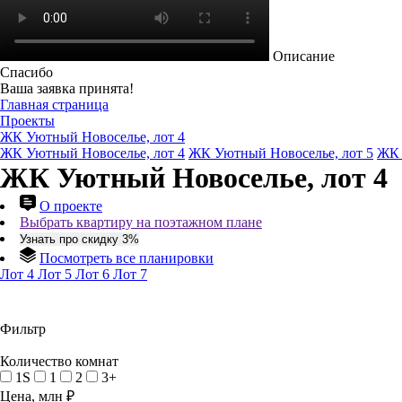
Описание
Спасибо
Ваша заявка принята!
Главная страница
Проекты
ЖК Уютный Новоселье, лот 4
ЖК Уютный Новоселье, лот 4
ЖК Уютный Новоселье, лот 5
ЖК 
ЖК Уютный Новоселье, лот 4
О проекте
Выбрать квартиру на поэтажном плане
Узнать про скидку 3%
Посмотреть все планировки
Лот 4
Лот 5
Лот 6
Лот 7
Фильтр
Количество комнат
1S
1
2
3+
Цена, млн ₽