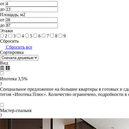
от
до
Площадь, м2
от
до
Этажи
2
3
4
5
6
7
8
9
Сбросить
Сбросить все
Сортировка
Вид
Ипотека 3,5%
?
Специальное предложение на большие квартиры в готовых и сда
тегом «Ипотека Плюс». Количество ограничено, подробности в 
Мастер-спальня
?