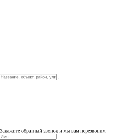
Фото о проекте
Видео о благоустройстве
Тендеры
Локация
О компании
Новости и акции
Контакты
Партнерам
Ипотека от 3.5%
Отделка
Шоу-рум на объекте
Санкт-Петербург
ХИТ ПРОДАЖ! 0% ПЕРВЫЙ ВЗНОС!
×
Закажите обратный звонок и мы вам перезвоним