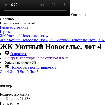
Описание
Спасибо
Ваша заявка принята!
Главная страница
Проекты
ЖК Уютный Новоселье, лот 4
ЖК Уютный Новоселье, лот 4
ЖК Уютный Новоселье, лот 5
ЖК 
ЖК Уютный Новоселье, лот 4
О проекте
Выбрать квартиру на поэтажном плане
Узнать про скидку 3%
Посмотреть все планировки
Лот 4
Лот 5
Лот 6
Лот 7
Фильтр
Количество комнат
1S
1
2
3+
Цена, млн ₽