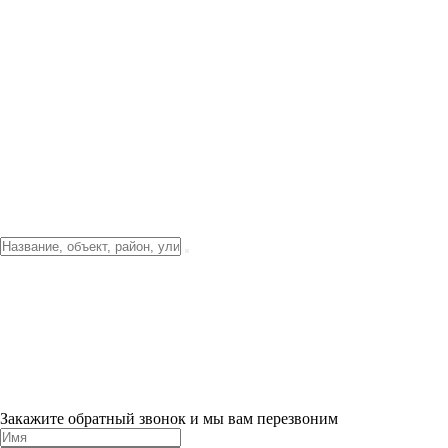
Фото о проекте
Видео о благоустройстве
Тендеры
Локация
О компании
Новости и акции
Контакты
Партнерам
Ипотека от 3.5%
Отделка
Шоу-рум на объекте
Санкт-Петербург
ХИТ ПРОДАЖ! 0% ПЕРВЫЙ ВЗНОС!
×
Закажите обратный звонок и мы вам перезвоним