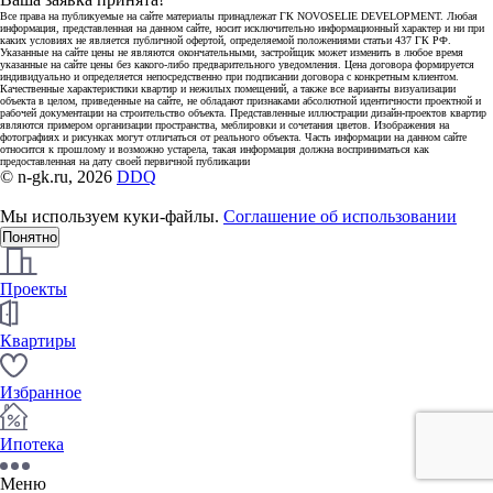
Все права на публикуемые на сайте материалы принадлежат ГК NOVOSELIE DEVELOPMENT. Любая
информация, представленная на данном сайте, носит исключительно информационный характер и ни при
каких условиях не является публичной офертой, определяемой положениями статьи 437 ГК РФ.
Указанные на сайте цены не являются окончательными, застройщик может изменить в любое время
указанные на сайте цены без какого-либо предварительного уведомления. Цена договора формируется
индивидуально и определяется непосредственно при подписании договора с конкретным клиентом.
Качественные характеристики квартир и нежилых помещений, а также все варианты визуализации
объекта в целом, приведенные на сайте, не обладают признаками абсолютной идентичности проектной и
рабочей документации на строительство объекта. Представленные иллюстрации дизайн-проектов квартир
являются примером организации пространства, меблировки и сочетания цветов. Изображения на
фотографиях и рисунках могут отличаться от реального объекта. Часть информации на данном сайте
относится к прошлому и возможно устарела, такая информация должна восприниматься как
предоставленная на дату своей первичной публикации
© n-gk.ru, 2026
DDQ
Мы используем куки-файлы.
Соглашение об использовании
Понятно
Проекты
Квартиры
Избранное
Ипотека
Меню