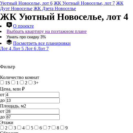
Уютный Новоселье, лот 6
ЖК Уютный Новоселье, лот 7
ЖК
Дуэт Новоселье
ЖК Дзета Новоселье
ЖК Уютный Новоселье, лот 4
О проекте
Выбрать квартиру на поэтажном плане
Узнать про скидку 3%
Посмотреть все планировки
Лот 4
Лот 5
Лот 6
Лот 7
Фильтр
Количество комнат
1S
1
2
3+
Цена, млн ₽
от
до
Площадь, м2
от
до
Этажи
2
3
4
5
6
7
8
9