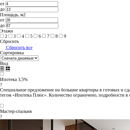
от
до
Площадь, м2
от
до
Этажи
2
3
4
5
6
7
8
9
Сбросить
Сбросить все
Сортировка
Вид
Ипотека 3,5%
?
Специальное предложение на большие квартиры в готовых и сда
тегом «Ипотека Плюс». Количество ограничено, подробности в 
Мастер-спальня
?