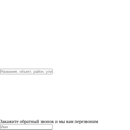
Фото о проекте
Видео о благоустройстве
Тендеры
Локация
О компании
Новости и акции
Контакты
Партнерам
Ипотека от 3.5%
Отделка
Шоу-рум на объекте
Санкт-Петербург
ХИТ ПРОДАЖ! 0% ПЕРВЫЙ ВЗНОС!
×
Закажите обратный звонок и мы вам перезвоним