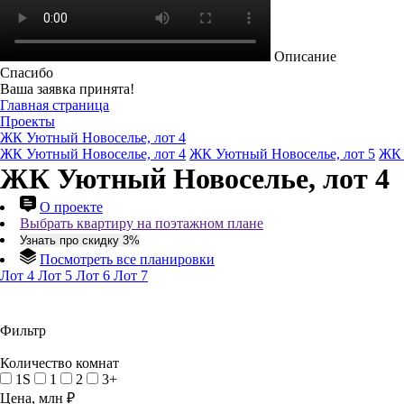
Описание
Спасибо
Ваша заявка принята!
Главная страница
Проекты
ЖК Уютный Новоселье, лот 4
ЖК Уютный Новоселье, лот 4
ЖК Уютный Новоселье, лот 5
ЖК 
ЖК Уютный Новоселье, лот 4
О проекте
Выбрать квартиру на поэтажном плане
Узнать про скидку 3%
Посмотреть все планировки
Лот 4
Лот 5
Лот 6
Лот 7
Фильтр
Количество комнат
1S
1
2
3+
Цена, млн ₽