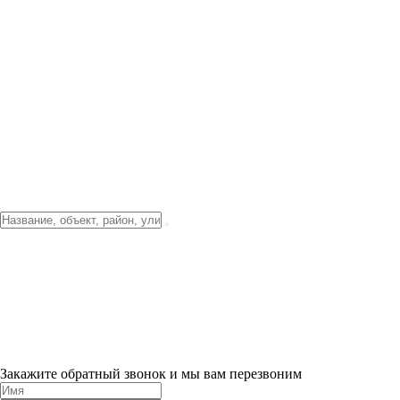
Фото о проекте
Видео о благоустройстве
Тендеры
Локация
О компании
Новости и акции
Контакты
Партнерам
Ипотека от 3.5%
Отделка
Шоу-рум на объекте
Санкт-Петербург
ХИТ ПРОДАЖ! 0% ПЕРВЫЙ ВЗНОС!
×
Закажите обратный звонок и мы вам перезвоним