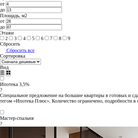
от
до
Площадь, м2
от
до
Этажи
2
3
4
5
6
7
8
9
Сбросить
Сбросить все
Сортировка
Вид
Ипотека 3,5%
?
Специальное предложение на большие квартиры в готовых и сда
тегом «Ипотека Плюс». Количество ограничено, подробности в 
Мастер-спальня
?