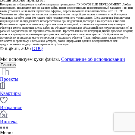
Все права на публикуемые на сайте материалы принадлежат ГК NOVOSELIE DEVELOPMENT. Любая
информация, представленная на данном сайте, носит исключительно информационный характер и ни при
каких условиях не является публичной офертой, определяемой положениями статьи 437 ГК РФ.
Указанные на сайте цены не являются окончательными, застройщик может изменить в любое время
указанные на сайте цены без какого-либо предварительного уведомления. Цена договора формируется
индивидуально и определяется непосредственно при подписании договора с конкретным клиентом.
Качественные характеристики квартир и нежилых помещений, а также все варианты визуализации
объекта в целом, приведенные на сайте, не обладают признаками абсолютной идентичности проектной и
рабочей документации на строительство объекта. Представленные иллюстрации дизайн-проектов квартир
являются примером организации пространства, меблировки и сочетания цветов. Изображения на
фотографиях и рисунках могут отличаться от реального объекта. Часть информации на данном сайте
относится к прошлому и возможно устарела, такая информация должна восприниматься как
предоставленная на дату своей первичной публикации
© n-gk.ru, 2026
DDQ
Мы используем куки-файлы.
Соглашение об использовании
Понятно
Проекты
Квартиры
Избранное
Ипотека
Меню