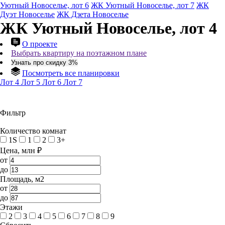
Уютный Новоселье, лот 6
ЖК Уютный Новоселье, лот 7
ЖК
Дуэт Новоселье
ЖК Дзета Новоселье
ЖК Уютный Новоселье, лот 4
О проекте
Выбрать квартиру на поэтажном плане
Узнать про скидку 3%
Посмотреть все планировки
Лот 4
Лот 5
Лот 6
Лот 7
Фильтр
Количество комнат
1S
1
2
3+
Цена, млн ₽
от
до
Площадь, м2
от
до
Этажи
2
3
4
5
6
7
8
9