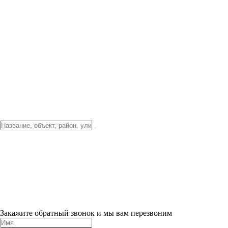
Фото о проекте
Видео о благоустройстве
Тендеры
Локация
О компании
Новости и акции
Контакты
Партнерам
Ипотека от 3.5%
Отделка
Шоу-рум на объекте
Санкт-Петербург
ХИТ ПРОДАЖ! 0% ПЕРВЫЙ ВЗНОС!
×
Закажите обратный звонок и мы вам перезвоним