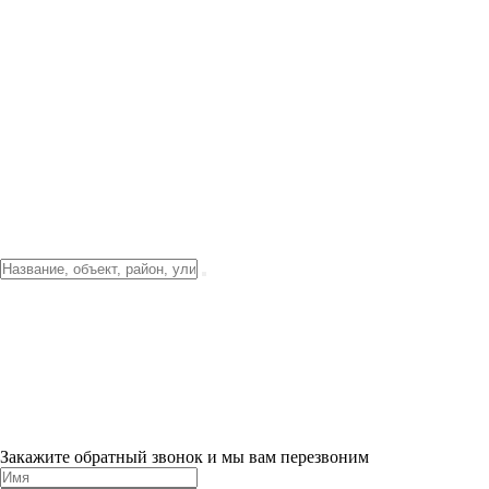
Фото о проекте
Видео о благоустройстве
Тендеры
Локация
О компании
Новости и акции
Контакты
Партнерам
Ипотека от 3.5%
Отделка
Шоу-рум на объекте
Санкт-Петербург
ХИТ ПРОДАЖ! 0% ПЕРВЫЙ ВЗНОС!
×
Закажите обратный звонок и мы вам перезвоним