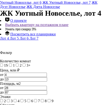
Уютный Новоселье, лот 6
ЖК Уютный Новоселье, лот 7
ЖК
Дуэт Новоселье
ЖК Дзета Новоселье
ЖК Уютный Новоселье, лот 4
О проекте
Выбрать квартиру на поэтажном плане
Узнать про скидку 3%
Посмотреть все планировки
Лот 4
Лот 5
Лот 6
Лот 7
Фильтр
Количество комнат
1S
1
2
3+
Цена, млн ₽
от
до
Площадь, м2
от
до
Этажи
2
3
4
5
6
7
8
9