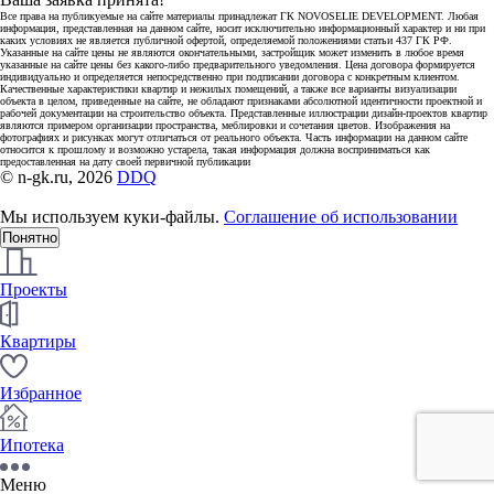
Все права на публикуемые на сайте материалы принадлежат ГК NOVOSELIE DEVELOPMENT. Любая
информация, представленная на данном сайте, носит исключительно информационный характер и ни при
каких условиях не является публичной офертой, определяемой положениями статьи 437 ГК РФ.
Указанные на сайте цены не являются окончательными, застройщик может изменить в любое время
указанные на сайте цены без какого-либо предварительного уведомления. Цена договора формируется
индивидуально и определяется непосредственно при подписании договора с конкретным клиентом.
Качественные характеристики квартир и нежилых помещений, а также все варианты визуализации
объекта в целом, приведенные на сайте, не обладают признаками абсолютной идентичности проектной и
рабочей документации на строительство объекта. Представленные иллюстрации дизайн-проектов квартир
являются примером организации пространства, меблировки и сочетания цветов. Изображения на
фотографиях и рисунках могут отличаться от реального объекта. Часть информации на данном сайте
относится к прошлому и возможно устарела, такая информация должна восприниматься как
предоставленная на дату своей первичной публикации
© n-gk.ru, 2026
DDQ
Мы используем куки-файлы.
Соглашение об использовании
Понятно
Проекты
Квартиры
Избранное
Ипотека
Меню