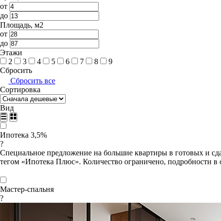
от
до
Площадь, м2
от
до
Этажи
2
3
4
5
6
7
8
9
Сбросить
Сбросить все
Сортировка
Вид
Ипотека 3,5%
?
Специальное предложение на большие квартиры в готовых и сда
тегом «Ипотека Плюс». Количество ограничено, подробности в 
Мастер-спальня
?