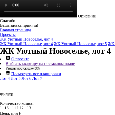
Описание
Спасибо
Ваша заявка принята!
Главная страница
Проекты
ЖК Уютный Новоселье, лот 4
ЖК Уютный Новоселье, лот 4
ЖК Уютный Новоселье, лот 5
ЖК 
ЖК Уютный Новоселье, лот 4
О проекте
Выбрать квартиру на поэтажном плане
Узнать про скидку 3%
Посмотреть все планировки
Лот 4
Лот 5
Лот 6
Лот 7
Фильтр
Количество комнат
1S
1
2
3+
Цена, млн ₽