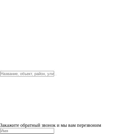
Фото о проекте
Видео о благоустройстве
Тендеры
Локация
О компании
Новости и акции
Контакты
Партнерам
Ипотека от 3.5%
Отделка
Шоу-рум на объекте
Санкт-Петербург
ХИТ ПРОДАЖ! 0% ПЕРВЫЙ ВЗНОС!
×
Закажите обратный звонок и мы вам перезвоним