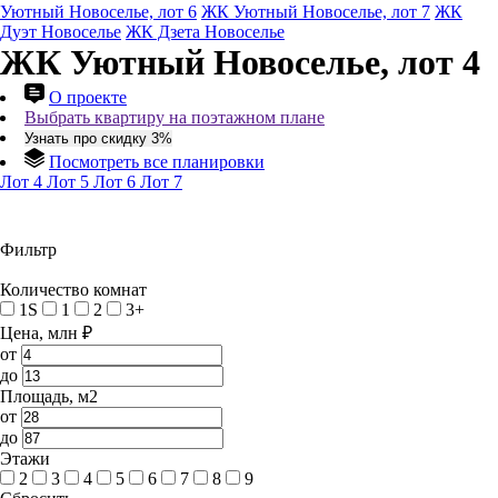
Уютный Новоселье, лот 6
ЖК Уютный Новоселье, лот 7
ЖК
Дуэт Новоселье
ЖК Дзета Новоселье
ЖК Уютный Новоселье, лот 4
О проекте
Выбрать квартиру на поэтажном плане
Узнать про скидку 3%
Посмотреть все планировки
Лот 4
Лот 5
Лот 6
Лот 7
Фильтр
Количество комнат
1S
1
2
3+
Цена, млн ₽
от
до
Площадь, м2
от
до
Этажи
2
3
4
5
6
7
8
9