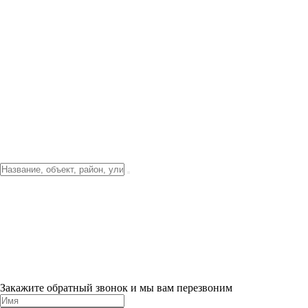
Фото о проекте
Видео о благоустройстве
Тендеры
Локация
О компании
Новости и акции
Контакты
Партнерам
Ипотека от 3.5%
Отделка
Шоу-рум на объекте
Санкт-Петербург
ХИТ ПРОДАЖ! 0% ПЕРВЫЙ ВЗНОС!
×
Закажите обратный звонок и мы вам перезвоним