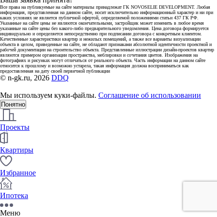
Все права на публикуемые на сайте материалы принадлежат ГК NOVOSELIE DEVELOPMENT. Любая
информация, представленная на данном сайте, носит исключительно информационный характер и ни при
каких условиях не является публичной офертой, определяемой положениями статьи 437 ГК РФ.
Указанные на сайте цены не являются окончательными, застройщик может изменить в любое время
указанные на сайте цены без какого-либо предварительного уведомления. Цена договора формируется
индивидуально и определяется непосредственно при подписании договора с конкретным клиентом.
Качественные характеристики квартир и нежилых помещений, а также все варианты визуализации
объекта в целом, приведенные на сайте, не обладают признаками абсолютной идентичности проектной и
рабочей документации на строительство объекта. Представленные иллюстрации дизайн-проектов квартир
являются примером организации пространства, меблировки и сочетания цветов. Изображения на
фотографиях и рисунках могут отличаться от реального объекта. Часть информации на данном сайте
относится к прошлому и возможно устарела, такая информация должна восприниматься как
предоставленная на дату своей первичной публикации
© n-gk.ru, 2026
DDQ
Мы используем куки-файлы.
Соглашение об использовании
Понятно
Проекты
Квартиры
Избранное
Ипотека
Меню