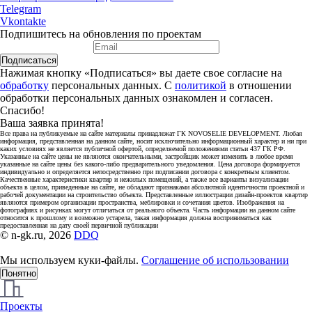
Telegram
Vkontakte
Подпишитесь на обновления по проектам
Подписаться
Нажимая кнопку «Подписаться» вы даете свое согласие на
обработку
персональных данных. С
политикой
в отношении
обработки персональных данных ознакомлен и согласен.
Спасибо!
Ваша заявка принята!
Все права на публикуемые на сайте материалы принадлежат ГК NOVOSELIE DEVELOPMENT. Любая
информация, представленная на данном сайте, носит исключительно информационный характер и ни при
каких условиях не является публичной офертой, определяемой положениями статьи 437 ГК РФ.
Указанные на сайте цены не являются окончательными, застройщик может изменить в любое время
указанные на сайте цены без какого-либо предварительного уведомления. Цена договора формируется
индивидуально и определяется непосредственно при подписании договора с конкретным клиентом.
Качественные характеристики квартир и нежилых помещений, а также все варианты визуализации
объекта в целом, приведенные на сайте, не обладают признаками абсолютной идентичности проектной и
рабочей документации на строительство объекта. Представленные иллюстрации дизайн-проектов квартир
являются примером организации пространства, меблировки и сочетания цветов. Изображения на
фотографиях и рисунках могут отличаться от реального объекта. Часть информации на данном сайте
относится к прошлому и возможно устарела, такая информация должна восприниматься как
предоставленная на дату своей первичной публикации
© n-gk.ru, 2026
DDQ
Мы используем куки-файлы.
Соглашение об использовании
Понятно
Проекты