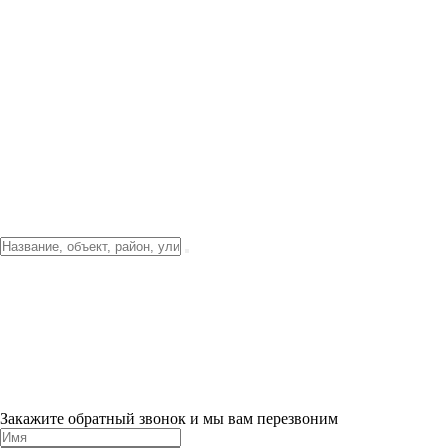
Фото о проекте
Видео о благоустройстве
Тендеры
Локация
О компании
Новости и акции
Контакты
Партнерам
Ипотека от 3.5%
Отделка
Шоу-рум на объекте
Санкт-Петербург
ХИТ ПРОДАЖ! 0% ПЕРВЫЙ ВЗНОС!
×
Закажите обратный звонок и мы вам перезвоним