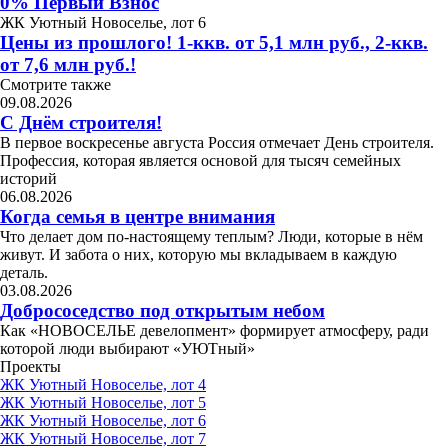
0% Первый Взнос
ЖК Уютный Новоселье, лот 6
Цены из прошлого! 1-ккв. от 5,1 млн руб., 2-ккв.
от 7,6 млн руб.!
Смотрите также
09.08.2026
С Днём строителя!
В первое воскресенье августа Россия отмечает День строителя.
Профессия, которая является основой для тысяч семейных
историй
06.08.2026
Когда семья в центре внимания
Что делает дом по-настоящему теплым? Люди, которые в нём
живут. И забота о них, которую мы вкладываем в каждую
деталь.
03.08.2026
Добрососедство под открытым небом
Как «НОВОСЕЛЬЕ девелопмент» формирует атмосферу, ради
которой люди выбирают «УЮТный»
Проекты
ЖК Уютный Новоселье, лот 4
ЖК Уютный Новоселье, лот 5
ЖК Уютный Новоселье, лот 6
ЖК Уютный Новоселье, лот 7