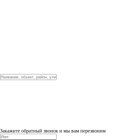
Фото о проекте
Видео о благоустройстве
Тендеры
Локация
О компании
Новости и акции
Контакты
Партнерам
Ипотека от 3.5%
Отделка
Шоу-рум на объекте
Санкт-Петербург
ХИТ ПРОДАЖ! 0% ПЕРВЫЙ ВЗНОС!
×
Закажите обратный звонок и мы вам перезвоним