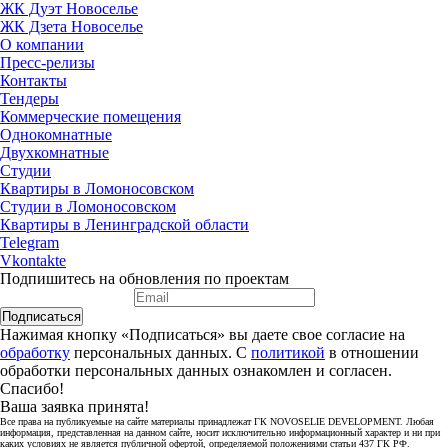
ЖК Дуэт Новоселье
ЖК Дзета Новоселье
О компании
Пресс-релизы
Контакты
Тендеры
Коммерческие помещения
Однокомнатные
Двухкомнатные
Студии
Квартиры в Ломоносовском
Студии в Ломоносовском
Квартиры в Ленинградской области
Telegram
Vkontakte
Подпишитесь на обновления по проектам
Подписаться
Нажимая кнопку «Подписаться» вы даете свое согласие на
обработку
персональных данных. С
политикой
в отношении
обработки персональных данных ознакомлен и согласен.
Спасибо!
Ваша заявка принята!
Все права на публикуемые на сайте материалы принадлежат ГК NOVOSELIE DEVELOPMENT. Любая
информация, представленная на данном сайте, носит исключительно информационный характер и ни при
каких условиях не является публичной офертой, определяемой положениями статьи 437 ГК РФ.