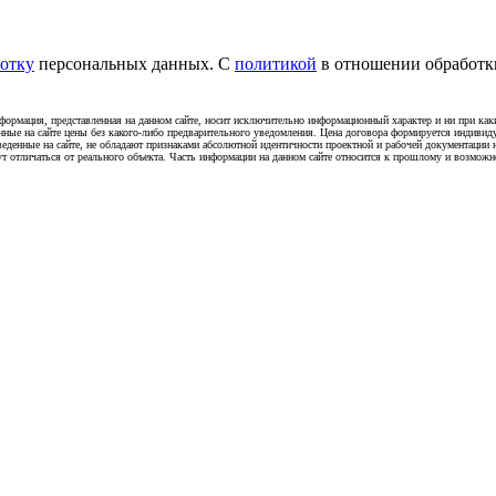
отку
персональных данных. С
политикой
в отношении обработки
ация, представленная на данном сайте, носит исключительно информационный характер и ни при каки
нные на сайте цены без какого-либо предварительного уведомления. Цена договора формируется индивид
веденные на сайте, не обладают признаками абсолютной идентичности проектной и рабочей документации
ут отличаться от реального объекта. Часть информации на данном сайте относится к прошлому и возможн