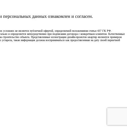
 персональных данных ознакомлен и согласен.
х условиях не является публичной офертой, определяемой положениями статьи 437 ГК РФ.
уально и определяется непосредственно при подписании договора с конкретным клиентом. Качественные
 на строительство объекта. Представленные иллюстрации дизайн-проектов квартир являются примером
о устарела, такая информация должна восприниматься как предоставленная на дату своей первичной