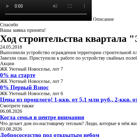
Описание
Спасибо
Ваша заявка принята!
Ход строительства квартала "
24.05.2018
Выполнили устройство ограждения территории строительной пл
Завезли сваи. Приступили к работе по устройству свайных поле
Акции
ЖК Уютный Новоселье, лот 7
0% на старте
ЖК Уютный Новоселье, лот 7
0% Первый Взнос
ЖК Уютный Новоселье, лот 6
Цены из прошлого! 1-ккв. от 5,1 млн руб., 2-ккв. от
Смотрите также
06.08.2026
Когда семья в центре внимания
Что делает дом по-настоящему теплым? Люди, которые в нём жив
03.08.2026
Добрососедство под открытым небом