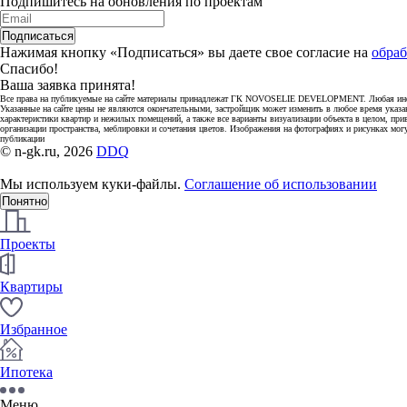
Подпишитесь на обновления по проектам
Подписаться
Нажимая кнопку «Подписаться» вы даете свое согласие на
обраб
Спасибо!
Ваша заявка принята!
Все права на публикуемые на сайте материалы принадлежат ГК NOVOSELIE DEVELOPMENT. Любая информ
Указанные на сайте цены не являются окончательными, застройщик может изменить в любое время указа
характеристики квартир и нежилых помещений, а также все варианты визуализации объекта в целом, при
организации пространства, меблировки и сочетания цветов. Изображения на фотографиях и рисунках мог
публикации
© n-gk.ru, 2026
DDQ
Мы используем куки-файлы.
Соглашение об использовании
Понятно
Проекты
Квартиры
Избранное
Ипотека
Меню