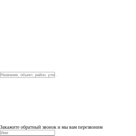
Фото о проекте
Видео о благоустройстве
Тендеры
Локация
О компании
Новости и акции
Контакты
Партнерам
Ипотека от 3.5%
Отделка
Шоу-рум на объекте
Санкт-Петербург
ХИТ ПРОДАЖ! 0% ПЕРВЫЙ ВЗНОС!
×
Закажите обратный звонок и мы вам перезвоним