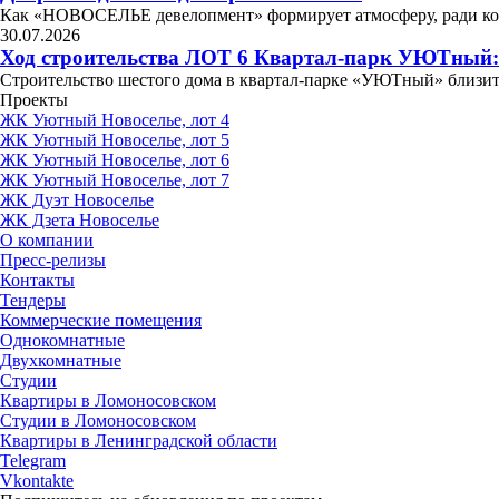
Как «НОВОСЕЛЬЕ девелопмент» формирует атмосферу, ради 
30.07.2026
Ход строительства ЛОТ 6 Квартал-парк УЮТный:
Строительство шестого дома в квартал-парке «УЮТный» близит
Проекты
ЖК Уютный Новоселье, лот 4
ЖК Уютный Новоселье, лот 5
ЖК Уютный Новоселье, лот 6
ЖК Уютный Новоселье, лот 7
ЖК Дуэт Новоселье
ЖК Дзета Новоселье
О компании
Пресс-релизы
Контакты
Тендеры
Коммерческие помещения
Однокомнатные
Двухкомнатные
Студии
Квартиры в Ломоносовском
Студии в Ломоносовском
Квартиры в Ленинградской области
Telegram
Vkontakte