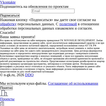
Vkontakte
Подпишитесь на обновления по проектам
Подписаться
Нажимая кнопку «Подписаться» вы даете свое согласие на
обработку
персональных данных. С
политикой
в отношении
обработки персональных данных ознакомлен и согласен.
Спасибо!
Ваша заявка принята!
Все права на публикуемые на сайте материалы принадлежат ГК NOVOSELIE DEVELOPMENT. Любая
информация, представленная на данном сайте, носит исключительно информационный характер и ни при
каких условиях не является публичной офертой, определяемой положениями статьи 437 ГК РФ.
Указанные на сайте цены не являются окончательными, застройщик может изменить в любое время
указанные на сайте цены без какого-либо предварительного уведомления. Цена договора формируется
индивидуально и определяется непосредственно при подписании договора с конкретным клиентом.
Качественные характеристики квартир и нежилых помещений, а также все варианты визуализации
объекта в целом, приведенные на сайте, не обладают признаками абсолютной идентичности проектной и
рабочей документации на строительство объекта. Представленные иллюстрации дизайн-проектов квартир
являются примером организации пространства, меблировки и сочетания цветов. Изображения на
фотографиях и рисунках могут отличаться от реального объекта. Часть информации на данном сайте
относится к прошлому и возможно устарела, такая информация должна восприниматься как
предоставленная на дату своей первичной публикации
© n-gk.ru, 2026
DDQ
Мы используем куки-файлы.
Соглашение об использовании
Понятно
Проекты