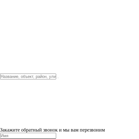
Фото о проекте
Видео о благоустройстве
Тендеры
Локация
О компании
Новости и акции
Контакты
Партнерам
Ипотека от 3.5%
Отделка
Шоу-рум на объекте
Санкт-Петербург
ХИТ ПРОДАЖ! 0% ПЕРВЫЙ ВЗНОС!
×
Закажите обратный звонок и мы вам перезвоним