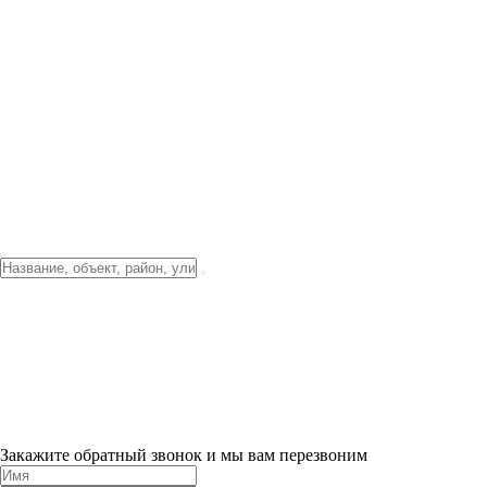
Фото о проекте
Видео о благоустройстве
Тендеры
Локация
О компании
Новости и акции
Контакты
Партнерам
Ипотека от 3.5%
Отделка
Шоу-рум на объекте
Санкт-Петербург
ХИТ ПРОДАЖ! 0% ПЕРВЫЙ ВЗНОС!
×
Закажите обратный звонок и мы вам перезвоним