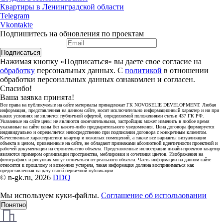
Квартиры в Ленинградской области
Telegram
Vkontakte
Подпишитесь на обновления по проектам
Подписаться
Нажимая кнопку «Подписаться» вы даете свое согласие на
обработку
персональных данных. С
политикой
в отношении
обработки персональных данных ознакомлен и согласен.
Спасибо!
Ваша заявка принята!
Все права на публикуемые на сайте материалы принадлежат ГК NOVOSELIE DEVELOPMENT. Любая
информация, представленная на данном сайте, носит исключительно информационный характер и ни при
каких условиях не является публичной офертой, определяемой положениями статьи 437 ГК РФ.
Указанные на сайте цены не являются окончательными, застройщик может изменить в любое время
указанные на сайте цены без какого-либо предварительного уведомления. Цена договора формируется
индивидуально и определяется непосредственно при подписании договора с конкретным клиентом.
Качественные характеристики квартир и нежилых помещений, а также все варианты визуализации
объекта в целом, приведенные на сайте, не обладают признаками абсолютной идентичности проектной и
рабочей документации на строительство объекта. Представленные иллюстрации дизайн-проектов квартир
являются примером организации пространства, меблировки и сочетания цветов. Изображения на
фотографиях и рисунках могут отличаться от реального объекта. Часть информации на данном сайте
относится к прошлому и возможно устарела, такая информация должна восприниматься как
предоставленная на дату своей первичной публикации
© n-gk.ru, 2026
DDQ
Мы используем куки-файлы.
Соглашение об использовании
Понятно