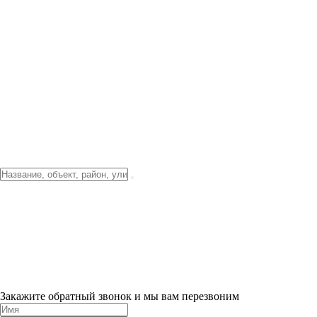
Фото о проекте
Видео о благоустройстве
Тендеры
Локация
О компании
Новости и акции
Контакты
Партнерам
Ипотека от 3.5%
Отделка
Шоу-рум на объекте
Санкт-Петербург
ХИТ ПРОДАЖ! 0% ПЕРВЫЙ ВЗНОС!
×
Закажите обратный звонок и мы вам перезвоним