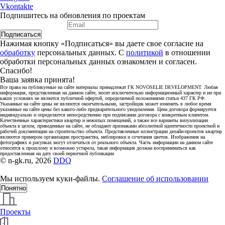
Vkontakte
Подпишитесь на обновления по проектам
Подписаться
Нажимая кнопку «Подписаться» вы даете свое согласие на
обработку
персональных данных. С
политикой
в отношении
обработки персональных данных ознакомлен и согласен.
Спасибо!
Ваша заявка принята!
Все права на публикуемые на сайте материалы принадлежат ГК NOVOSELIE DEVELOPMENT. Любая
информация, представленная на данном сайте, носит исключительно информационный характер и ни при
каких условиях не является публичной офертой, определяемой положениями статьи 437 ГК РФ.
Указанные на сайте цены не являются окончательными, застройщик может изменить в любое время
указанные на сайте цены без какого-либо предварительного уведомления. Цена договора формируется
индивидуально и определяется непосредственно при подписании договора с конкретным клиентом.
Качественные характеристики квартир и нежилых помещений, а также все варианты визуализации
объекта в целом, приведенные на сайте, не обладают признаками абсолютной идентичности проектной и
рабочей документации на строительство объекта. Представленные иллюстрации дизайн-проектов квартир
являются примером организации пространства, меблировки и сочетания цветов. Изображения на
фотографиях и рисунках могут отличаться от реального объекта. Часть информации на данном сайте
относится к прошлому и возможно устарела, такая информация должна восприниматься как
предоставленная на дату своей первичной публикации
© n-gk.ru, 2026
DDQ
Мы используем куки-файлы.
Соглашение об использовании
Понятно
Проекты