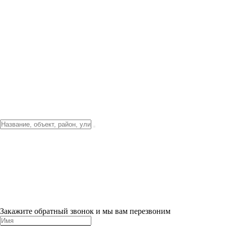
Фото о проекте
Видео о благоустройстве
Тендеры
Локация
О компании
Новости и акции
Контакты
Партнерам
Ипотека от 3.5%
Отделка
Шоу-рум на объекте
Санкт-Петербург
ХИТ ПРОДАЖ! 0% ПЕРВЫЙ ВЗНОС!
×
Закажите обратный звонок и мы вам перезвоним