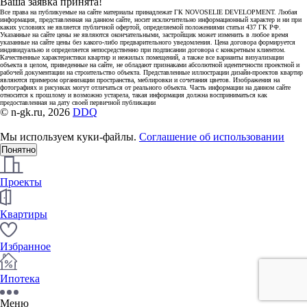
Ваша заявка принята!
Все права на публикуемые на сайте материалы принадлежат ГК NOVOSELIE DEVELOPMENT. Любая
информация, представленная на данном сайте, носит исключительно информационный характер и ни при
каких условиях не является публичной офертой, определяемой положениями статьи 437 ГК РФ.
Указанные на сайте цены не являются окончательными, застройщик может изменить в любое время
указанные на сайте цены без какого-либо предварительного уведомления. Цена договора формируется
индивидуально и определяется непосредственно при подписании договора с конкретным клиентом.
Качественные характеристики квартир и нежилых помещений, а также все варианты визуализации
объекта в целом, приведенные на сайте, не обладают признаками абсолютной идентичности проектной и
рабочей документации на строительство объекта. Представленные иллюстрации дизайн-проектов квартир
являются примером организации пространства, меблировки и сочетания цветов. Изображения на
фотографиях и рисунках могут отличаться от реального объекта. Часть информации на данном сайте
относится к прошлому и возможно устарела, такая информация должна восприниматься как
предоставленная на дату своей первичной публикации
© n-gk.ru, 2026
DDQ
Мы используем куки-файлы.
Соглашение об использовании
Понятно
Проекты
Квартиры
Избранное
Ипотека
Меню