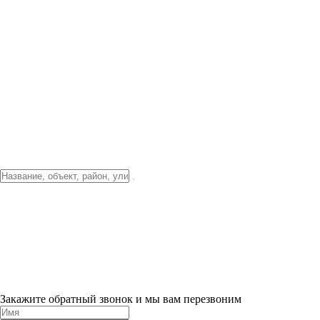
Фото о проекте
Видео о благоустройстве
Тендеры
Локация
О компании
Новости и акции
Контакты
Партнерам
Ипотека от 3.5%
Отделка
Шоу-рум на объекте
Санкт-Петербург
ХИТ ПРОДАЖ! 0% ПЕРВЫЙ ВЗНОС!
×
Закажите обратный звонок и мы вам перезвоним