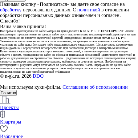
Нажимая кнопку «Подписаться» вы даете свое согласие на
обработку
персональных данных. С
политикой
в отношении
обработки персональных данных ознакомлен и согласен.
Спасибо!
Ваша заявка принята!
Все права на публикуемые на сайте материалы принадлежат ГК NOVOSELIE DEVELOPMENT. Любая
информация, представленная на данном сайте, носит исключительно информационный характер и ни при
каких условиях не является публичной офертой, определяемой положениями статьи 437 ГК РФ.
Указанные на сайте цены не являются окончательными, застройщик может изменить в любое время
указанные на сайте цены без какого-либо предварительного уведомления. Цена договора формируется
индивидуально и определяется непосредственно при подписании договора с конкретным клиентом.
Качественные характеристики квартир и нежилых помещений, а также все варианты визуализации
объекта в целом, приведенные на сайте, не обладают признаками абсолютной идентичности проектной и
рабочей документации на строительство объекта. Представленные иллюстрации дизайн-проектов квартир
являются примером организации пространства, меблировки и сочетания цветов. Изображения на
фотографиях и рисунках могут отличаться от реального объекта. Часть информации на данном сайте
относится к прошлому и возможно устарела, такая информация должна восприниматься как
предоставленная на дату своей первичной публикации
© n-gk.ru, 2026
DDQ
Мы используем куки-файлы.
Соглашение об использовании
Понятно
Проекты
Квартиры
Избранное