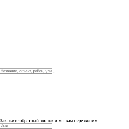
Фото о проекте
Видео о благоустройстве
Тендеры
Локация
О компании
Новости и акции
Контакты
Партнерам
Ипотека от 3.5%
Отделка
Шоу-рум на объекте
Санкт-Петербург
ХИТ ПРОДАЖ! 0% ПЕРВЫЙ ВЗНОС!
×
Закажите обратный звонок и мы вам перезвоним