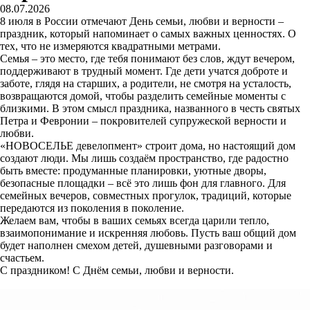
08.07.2026
8 июля в России отмечают День семьи, любви и верности –
праздник, который напоминает о самых важных ценностях. О
тех, что не измеряются квадратными метрами.
Семья – это место, где тебя понимают без слов, ждут вечером,
поддерживают в трудный момент. Где дети учатся доброте и
заботе, глядя на старших, а родители, не смотря на усталость,
возвращаются домой, чтобы разделить семейные моменты с
близкими. В этом смысл праздника, названного в честь святых
Петра и Февронии – покровителей супружеской верности и
любви.
«НОВОСЕЛЬЕ девелопмент» строит дома, но настоящий дом
создают люди. Мы лишь создаём пространство, где радостно
быть вместе: продуманные планировки, уютные дворы,
безопасные площадки – всё это лишь фон для главного. Для
семейных вечеров, совместных прогулок, традиций, которые
передаются из поколения в поколение.
Желаем вам, чтобы в ваших семьях всегда царили тепло,
взаимопонимание и искренняя любовь. Пусть ваш общий дом
будет наполнен смехом детей, душевными разговорами и
счастьем.
С праздником! С Днём семьи, любви и верности.