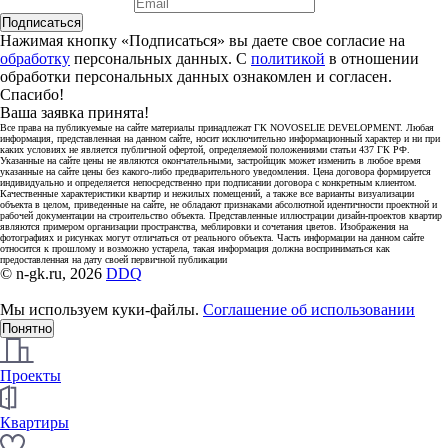
Подписаться
Нажимая кнопку «Подписаться» вы даете свое согласие на
обработку
персональных данных. С
политикой
в отношении
обработки персональных данных ознакомлен и согласен.
Спасибо!
Ваша заявка принята!
Все права на публикуемые на сайте материалы принадлежат ГК NOVOSELIE DEVELOPMENT. Любая
информация, представленная на данном сайте, носит исключительно информационный характер и ни при
каких условиях не является публичной офертой, определяемой положениями статьи 437 ГК РФ.
Указанные на сайте цены не являются окончательными, застройщик может изменить в любое время
указанные на сайте цены без какого-либо предварительного уведомления. Цена договора формируется
индивидуально и определяется непосредственно при подписании договора с конкретным клиентом.
Качественные характеристики квартир и нежилых помещений, а также все варианты визуализации
объекта в целом, приведенные на сайте, не обладают признаками абсолютной идентичности проектной и
рабочей документации на строительство объекта. Представленные иллюстрации дизайн-проектов квартир
являются примером организации пространства, меблировки и сочетания цветов. Изображения на
фотографиях и рисунках могут отличаться от реального объекта. Часть информации на данном сайте
относится к прошлому и возможно устарела, такая информация должна восприниматься как
предоставленная на дату своей первичной публикации
© n-gk.ru, 2026
DDQ
Мы используем куки-файлы.
Соглашение об использовании
Понятно
Проекты
Квартиры