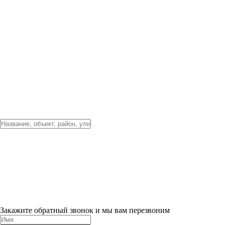
Фото о проекте
Видео о благоустройстве
Тендеры
Локация
О компании
Новости и акции
Контакты
Партнерам
Ипотека от 3.5%
Отделка
Шоу-рум на объекте
Санкт-Петербург
ХИТ ПРОДАЖ! 0% ПЕРВЫЙ ВЗНОС!
×
Закажите обратный звонок и мы вам перезвоним