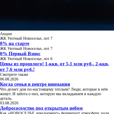
Акции
ЖК Уютный Новоселье, лот 7
0% на старте
ЖК Уютный Новоселье, лот 7
0% Первый Взнос
ЖК Уютный Новоселье, лот 6
Цены из прошлого! 1-ккв. от 5,1 млн руб., 2-ккв.
от 7,6 млн руб.!
Смотрите также
06.08.2026
Когда семья в центре внимания
Что делает дом по-настоящему теплым? Люди, которые в нём
живут. И забота о них, которую мы вкладываем в каждую
деталь.
03.08.2026
Добрососедство под открытым небом
Как «НОВОСЕЛЬЕ девелопмент» формирует атмосферу, ради