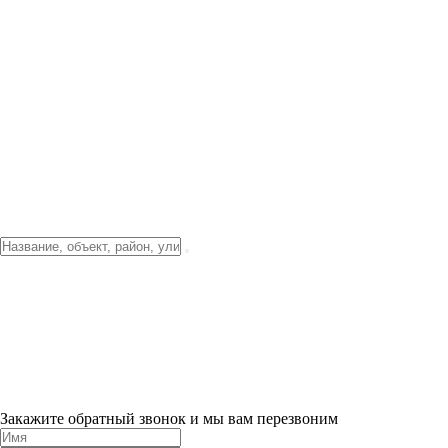
Фото о проекте
Видео о благоустройстве
Тендеры
Локация
О компании
Новости и акции
Контакты
Партнерам
Ипотека от 3.5%
Отделка
Шоу-рум на объекте
Санкт-Петербург
ХИТ ПРОДАЖ! 0% ПЕРВЫЙ ВЗНОС!
×
Закажите обратный звонок и мы вам перезвоним