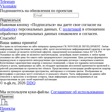
Telegram
Vkontakte
Подпишитесь на обновления по проектам
Подписаться
Нажимая кнопку «Подписаться» вы даете свое согласие на
обработку
персональных данных. С
политикой
в отношении
обработки персональных данных ознакомлен и согласен.
Спасибо!
Ваша заявка принята!
Все права на публикуемые на сайте материалы принадлежат ГК NOVOSELIE DEVELOPMENT. Любая
информация, представленная на данном сайте, носит исключительно информационный характер и ни при
каких условиях не является публичной офертой, определяемой положениями статьи 437 ГК РФ.
Указанные на сайте цены не являются окончательными, застройщик может изменить в любое время
указанные на сайте цены без какого-либо предварительного уведомления. Цена договора формируется
индивидуально и определяется непосредственно при подписании договора с конкретным клиентом.
Качественные характеристики квартир и нежилых помещений, а также все варианты визуализации
объекта в целом, приведенные на сайте, не обладают признаками абсолютной идентичности проектной и
рабочей документации на строительство объекта. Представленные иллюстрации дизайн-проектов квартир
являются примером организации пространства, меблировки и сочетания цветов. Изображения на
фотографиях и рисунках могут отличаться от реального объекта. Часть информации на данном сайте
относится к прошлому и возможно устарела, такая информация должна восприниматься как
предоставленная на дату своей первичной публикации
© n-gk.ru, 2026
DDQ
Мы используем куки-файлы.
Соглашение об использовании
Понятно
Проекты