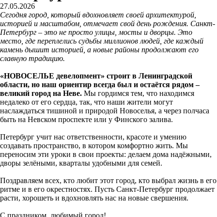
27.05.2026
Сегодня город, который вдохновляет своей архитектурой,
историей и масштабом, отмечает свой день рождения. Санкт-
Петербург – это не просто улицы, мосты и дворцы. Это
место, где переплелись судьбы миллионов людей, где каждый
камень дышит историей, а новые районы продолжают его
славную традицию.
«НОВОСЕЛЬЕ девелопмент» строит в Ленинградской
области, но наш ориентир всегда был и остаётся рядом –
великий город на Неве.
Мы гордимся тем, что находимся
недалеко от его сердца, так, что наши жители могут
наслаждаться тишиной и природой Новоселья, а через полчаса
быть на Невском проспекте или у Финского залива.
Петербург учит нас ответственности, красоте и умению
создавать пространство, в котором комфортно жить. Мы
переносим эти уроки в свои проекты: делаем дома надёжными,
дворы зелёными, кварталы удобными для семей.
Поздравляем всех, кто любит этот город, кто выбрал жизнь в его
ритме и в его окрестностях. Пусть Санкт-Петербург продолжает
расти, хорошеть и вдохновлять нас на новые свершения.
С праздником, любимый город!