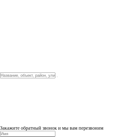
Фото о проекте
Видео о благоустройстве
Тендеры
Локация
О компании
Новости и акции
Контакты
Партнерам
Ипотека от 3.5%
Отделка
Шоу-рум на объекте
Санкт-Петербург
ХИТ ПРОДАЖ! 0% ПЕРВЫЙ ВЗНОС!
×
Закажите обратный звонок и мы вам перезвоним