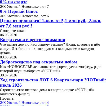
0% на старте
ЖК Уютный Новоселье, лот 7
0% Первый Взнос
ЖК Уютный Новоселье, лот 6
Цены из прошлого! 1-ккв. от 5,1 млн руб., 2-ккв.
от 7,6 млн руб.!
Смотрите также
06.08.2026
Когда семья в центре внимания
Что делает дом по-настоящему теплым? Люди, которые в нём
живут. И забота о них, которую мы вкладываем в каждую
деталь.
03.08.2026
Добрососедство под открытым небом
Как «НОВОСЕЛЬЕ девелопмент» формирует атмосферу, ради
которой люди выбирают «УЮТный»
30.07.2026
Ход строительства ЛОТ 6 Квартал-парк УЮТный:
июль 2026
Строительство шестого дома в квартал-парке «УЮТный»
близится к финалу
Проекты
ЖК Уютный Новоселье, лот 4