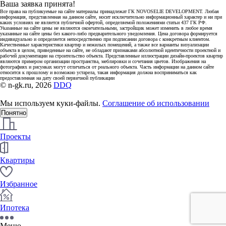
Ваша заявка принята!
Все права на публикуемые на сайте материалы принадлежат ГК NOVOSELIE DEVELOPMENT. Любая
информация, представленная на данном сайте, носит исключительно информационный характер и ни при
каких условиях не является публичной офертой, определяемой положениями статьи 437 ГК РФ.
Указанные на сайте цены не являются окончательными, застройщик может изменить в любое время
указанные на сайте цены без какого-либо предварительного уведомления. Цена договора формируется
индивидуально и определяется непосредственно при подписании договора с конкретным клиентом.
Качественные характеристики квартир и нежилых помещений, а также все варианты визуализации
объекта в целом, приведенные на сайте, не обладают признаками абсолютной идентичности проектной и
рабочей документации на строительство объекта. Представленные иллюстрации дизайн-проектов квартир
являются примером организации пространства, меблировки и сочетания цветов. Изображения на
фотографиях и рисунках могут отличаться от реального объекта. Часть информации на данном сайте
относится к прошлому и возможно устарела, такая информация должна восприниматься как
предоставленная на дату своей первичной публикации
© n-gk.ru, 2026
DDQ
Мы используем куки-файлы.
Соглашение об использовании
Понятно
Проекты
Квартиры
Избранное
Ипотека
Меню