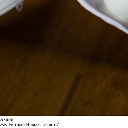
Акции
ЖК Уютный Новоселье, лот 7