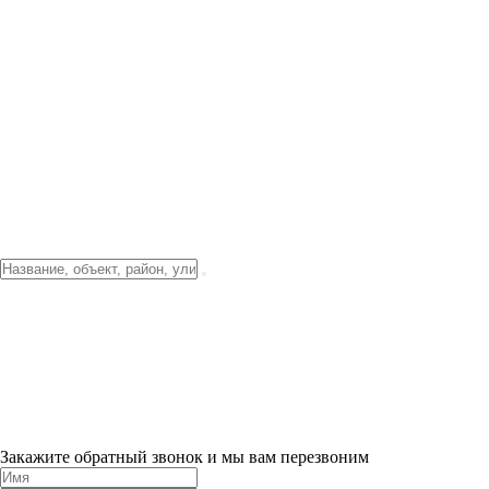
Фото о проекте
Видео о благоустройстве
Тендеры
Локация
О компании
Новости и акции
Контакты
Партнерам
Ипотека от 3.5%
Отделка
Шоу-рум на объекте
Санкт-Петербург
ХИТ ПРОДАЖ! 0% ПЕРВЫЙ ВЗНОС!
×
Закажите обратный звонок и мы вам перезвоним