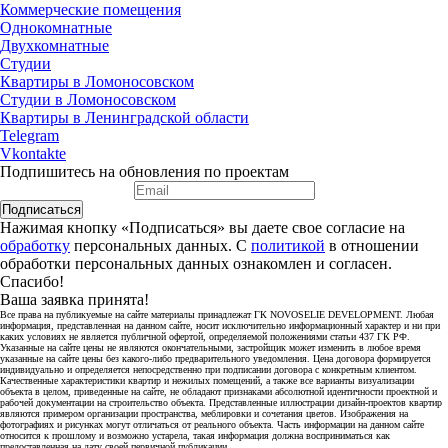
Коммерческие помещения
Однокомнатные
Двухкомнатные
Студии
Квартиры в Ломоносовском
Студии в Ломоносовском
Квартиры в Ленинградской области
Telegram
Vkontakte
Подпишитесь на обновления по проектам
Подписаться
Нажимая кнопку «Подписаться» вы даете свое согласие на
обработку
персональных данных. С
политикой
в отношении
обработки персональных данных ознакомлен и согласен.
Спасибо!
Ваша заявка принята!
Все права на публикуемые на сайте материалы принадлежат ГК NOVOSELIE DEVELOPMENT. Любая
информация, представленная на данном сайте, носит исключительно информационный характер и ни при
каких условиях не является публичной офертой, определяемой положениями статьи 437 ГК РФ.
Указанные на сайте цены не являются окончательными, застройщик может изменить в любое время
указанные на сайте цены без какого-либо предварительного уведомления. Цена договора формируется
индивидуально и определяется непосредственно при подписании договора с конкретным клиентом.
Качественные характеристики квартир и нежилых помещений, а также все варианты визуализации
объекта в целом, приведенные на сайте, не обладают признаками абсолютной идентичности проектной и
рабочей документации на строительство объекта. Представленные иллюстрации дизайн-проектов квартир
являются примером организации пространства, меблировки и сочетания цветов. Изображения на
фотографиях и рисунках могут отличаться от реального объекта. Часть информации на данном сайте
относится к прошлому и возможно устарела, такая информация должна восприниматься как
предоставленная на дату своей первичной публикации