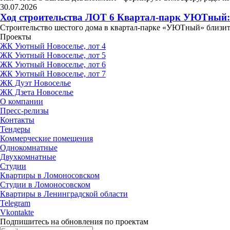
30.07.2026
Ход строительства ЛОТ 6 Квартал-парк УЮТный:
Строительство шестого дома в квартал-парке «УЮТный» близит
Проекты
ЖК Уютный Новоселье, лот 4
ЖК Уютный Новоселье, лот 5
ЖК Уютный Новоселье, лот 6
ЖК Уютный Новоселье, лот 7
ЖК Дуэт Новоселье
ЖК Дзета Новоселье
О компании
Пресс-релизы
Контакты
Тендеры
Коммерческие помещения
Однокомнатные
Двухкомнатные
Студии
Квартиры в Ломоносовском
Студии в Ломоносовском
Квартиры в Ленинградской области
Telegram
Vkontakte
Подпишитесь на обновления по проектам