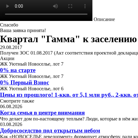
Описание
Спасибо
Ваша заявка принята!
Квартал "Гамма" к заселению 
29.08.2017
Получен ЗОС 01.08.2017 (Акт соответствия проектной декларации 
Акции
ЖК Уютный Новоселье, лот 7
0% на старте
ЖК Уютный Новоселье, лот 7
0% Первый Взнос
ЖК Уютный Новоселье, лот 6
Цены из прошлого! 1-ккв. от 5,1 млн руб., 2-ккв. от
Смотрите также
06.08.2026
Когда семья в центре внимания
Что делает дом по-настоящему теплым? Люди, которые в нём жив
03.08.2026
Добрососедство под открытым небом
Как «НОВОСЕЛЬЕ девелопмент» формирует атмосферу, ради 