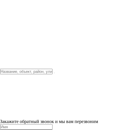
Фото о проекте
Видео о благоустройстве
Тендеры
Локация
О компании
Новости и акции
Контакты
Партнерам
Ипотека от 3.5%
Отделка
Шоу-рум на объекте
Санкт-Петербург
ХИТ ПРОДАЖ! 0% ПЕРВЫЙ ВЗНОС!
×
Закажите обратный звонок и мы вам перезвоним