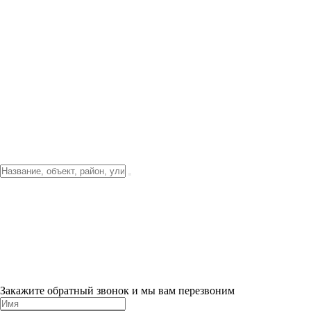
Фото о проекте
Видео о благоустройстве
Тендеры
Локация
О компании
Новости и акции
Контакты
Партнерам
Ипотека от 3.5%
Отделка
Шоу-рум на объекте
Санкт-Петербург
ХИТ ПРОДАЖ! 0% ПЕРВЫЙ ВЗНОС!
×
Закажите обратный звонок и мы вам перезвоним