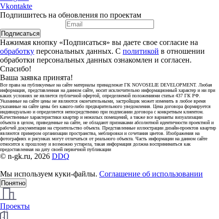
Vkontakte
Подпишитесь на обновления по проектам
Подписаться
Нажимая кнопку «Подписаться» вы даете свое согласие на
обработку
персональных данных. С
политикой
в отношении
обработки персональных данных ознакомлен и согласен.
Спасибо!
Ваша заявка принята!
Все права на публикуемые на сайте материалы принадлежат ГК NOVOSELIE DEVELOPMENT. Любая
информация, представленная на данном сайте, носит исключительно информационный характер и ни при
каких условиях не является публичной офертой, определяемой положениями статьи 437 ГК РФ.
Указанные на сайте цены не являются окончательными, застройщик может изменить в любое время
указанные на сайте цены без какого-либо предварительного уведомления. Цена договора формируется
индивидуально и определяется непосредственно при подписании договора с конкретным клиентом.
Качественные характеристики квартир и нежилых помещений, а также все варианты визуализации
объекта в целом, приведенные на сайте, не обладают признаками абсолютной идентичности проектной и
рабочей документации на строительство объекта. Представленные иллюстрации дизайн-проектов квартир
являются примером организации пространства, меблировки и сочетания цветов. Изображения на
фотографиях и рисунках могут отличаться от реального объекта. Часть информации на данном сайте
относится к прошлому и возможно устарела, такая информация должна восприниматься как
предоставленная на дату своей первичной публикации
© n-gk.ru, 2026
DDQ
Мы используем куки-файлы.
Соглашение об использовании
Понятно
Проекты