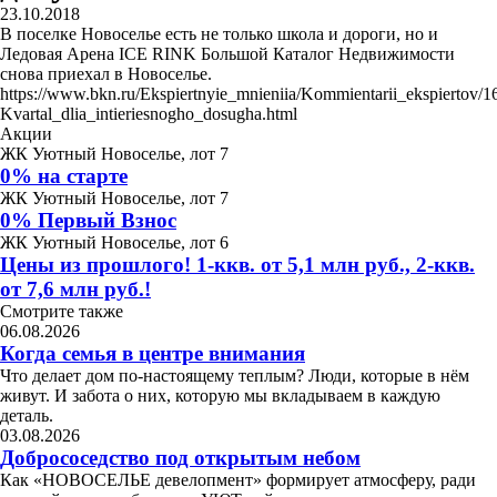
23.10.2018
В поселке Новоселье есть не только школа и дороги, но и
Ледовая Арена ICE RINK Большой Каталог Недвижимости
снова приехал в Новоселье.
https://www.bkn.ru/Ekspiertnyie_mnieniia/Kommientarii_ekspiertov/1
Kvartal_dlia_intieriesnogho_dosugha.html
Акции
ЖК Уютный Новоселье, лот 7
0% на старте
ЖК Уютный Новоселье, лот 7
0% Первый Взнос
ЖК Уютный Новоселье, лот 6
Цены из прошлого! 1-ккв. от 5,1 млн руб., 2-ккв.
от 7,6 млн руб.!
Смотрите также
06.08.2026
Когда семья в центре внимания
Что делает дом по-настоящему теплым? Люди, которые в нём
живут. И забота о них, которую мы вкладываем в каждую
деталь.
03.08.2026
Добрососедство под открытым небом
Как «НОВОСЕЛЬЕ девелопмент» формирует атмосферу, ради