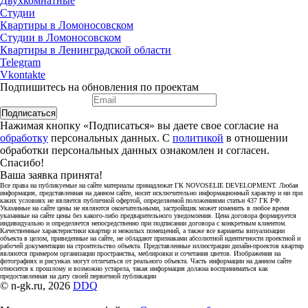
Двухкомнатные
Студии
Квартиры в Ломоносовском
Студии в Ломоносовском
Квартиры в Ленинградской области
Telegram
Vkontakte
Подпишитесь на обновления по проектам
Подписаться
Нажимая кнопку «Подписаться» вы даете свое согласие на
обработку
персональных данных. С
политикой
в отношении
обработки персональных данных ознакомлен и согласен.
Спасибо!
Ваша заявка принята!
Все права на публикуемые на сайте материалы принадлежат ГК NOVOSELIE DEVELOPMENT. Любая
информация, представленная на данном сайте, носит исключительно информационный характер и ни при
каких условиях не является публичной офертой, определяемой положениями статьи 437 ГК РФ.
Указанные на сайте цены не являются окончательными, застройщик может изменить в любое время
указанные на сайте цены без какого-либо предварительного уведомления. Цена договора формируется
индивидуально и определяется непосредственно при подписании договора с конкретным клиентом.
Качественные характеристики квартир и нежилых помещений, а также все варианты визуализации
объекта в целом, приведенные на сайте, не обладают признаками абсолютной идентичности проектной и
рабочей документации на строительство объекта. Представленные иллюстрации дизайн-проектов квартир
являются примером организации пространства, меблировки и сочетания цветов. Изображения на
фотографиях и рисунках могут отличаться от реального объекта. Часть информации на данном сайте
относится к прошлому и возможно устарела, такая информация должна восприниматься как
предоставленная на дату своей первичной публикации
© n-gk.ru, 2026
DDQ