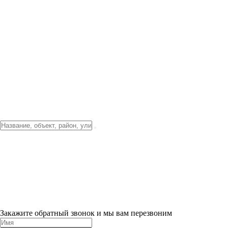
Фото о проекте
Видео о благоустройстве
Тендеры
Локация
О компании
Новости и акции
Контакты
Партнерам
Ипотека от 3.5%
Отделка
Шоу-рум на объекте
Санкт-Петербург
ХИТ ПРОДАЖ! 0% ПЕРВЫЙ ВЗНОС!
×
Закажите обратный звонок и мы вам перезвоним