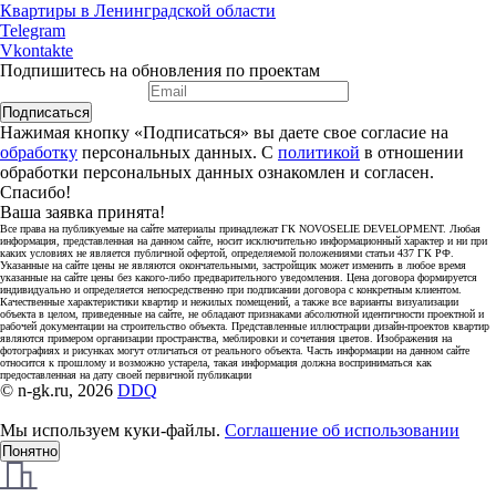
Квартиры в Ленинградской области
Telegram
Vkontakte
Подпишитесь на обновления по проектам
Подписаться
Нажимая кнопку «Подписаться» вы даете свое согласие на
обработку
персональных данных. С
политикой
в отношении
обработки персональных данных ознакомлен и согласен.
Спасибо!
Ваша заявка принята!
Все права на публикуемые на сайте материалы принадлежат ГК NOVOSELIE DEVELOPMENT. Любая
информация, представленная на данном сайте, носит исключительно информационный характер и ни при
каких условиях не является публичной офертой, определяемой положениями статьи 437 ГК РФ.
Указанные на сайте цены не являются окончательными, застройщик может изменить в любое время
указанные на сайте цены без какого-либо предварительного уведомления. Цена договора формируется
индивидуально и определяется непосредственно при подписании договора с конкретным клиентом.
Качественные характеристики квартир и нежилых помещений, а также все варианты визуализации
объекта в целом, приведенные на сайте, не обладают признаками абсолютной идентичности проектной и
рабочей документации на строительство объекта. Представленные иллюстрации дизайн-проектов квартир
являются примером организации пространства, меблировки и сочетания цветов. Изображения на
фотографиях и рисунках могут отличаться от реального объекта. Часть информации на данном сайте
относится к прошлому и возможно устарела, такая информация должна восприниматься как
предоставленная на дату своей первичной публикации
© n-gk.ru, 2026
DDQ
Мы используем куки-файлы.
Соглашение об использовании
Понятно