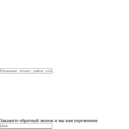
Фото о проекте
Видео о благоустройстве
Тендеры
Локация
О компании
Новости и акции
Контакты
Партнерам
Ипотека от 3.5%
Отделка
Шоу-рум на объекте
Санкт-Петербург
ХИТ ПРОДАЖ! 0% ПЕРВЫЙ ВЗНОС!
×
Закажите обратный звонок и мы вам перезвоним