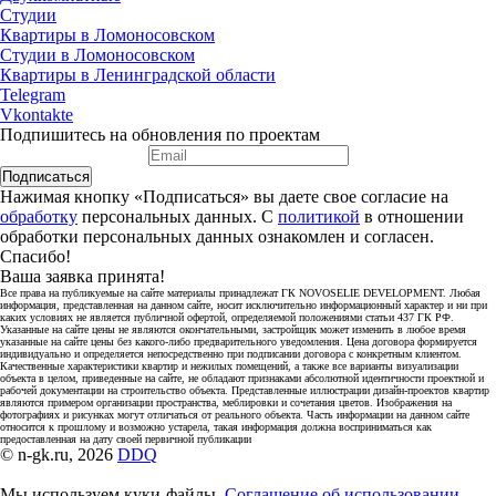
Студии
Квартиры в Ломоносовском
Студии в Ломоносовском
Квартиры в Ленинградской области
Telegram
Vkontakte
Подпишитесь на обновления по проектам
Подписаться
Нажимая кнопку «Подписаться» вы даете свое согласие на
обработку
персональных данных. С
политикой
в отношении
обработки персональных данных ознакомлен и согласен.
Спасибо!
Ваша заявка принята!
Все права на публикуемые на сайте материалы принадлежат ГК NOVOSELIE DEVELOPMENT. Любая
информация, представленная на данном сайте, носит исключительно информационный характер и ни при
каких условиях не является публичной офертой, определяемой положениями статьи 437 ГК РФ.
Указанные на сайте цены не являются окончательными, застройщик может изменить в любое время
указанные на сайте цены без какого-либо предварительного уведомления. Цена договора формируется
индивидуально и определяется непосредственно при подписании договора с конкретным клиентом.
Качественные характеристики квартир и нежилых помещений, а также все варианты визуализации
объекта в целом, приведенные на сайте, не обладают признаками абсолютной идентичности проектной и
рабочей документации на строительство объекта. Представленные иллюстрации дизайн-проектов квартир
являются примером организации пространства, меблировки и сочетания цветов. Изображения на
фотографиях и рисунках могут отличаться от реального объекта. Часть информации на данном сайте
относится к прошлому и возможно устарела, такая информация должна восприниматься как
предоставленная на дату своей первичной публикации
© n-gk.ru, 2026
DDQ
Мы используем куки-файлы.
Соглашение об использовании