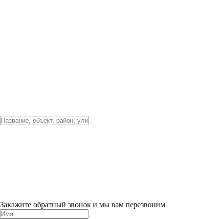
Фото о проекте
Видео о благоустройстве
Тендеры
Локация
О компании
Новости и акции
Контакты
Партнерам
Ипотека от 3.5%
Отделка
Шоу-рум на объекте
Санкт-Петербург
ХИТ ПРОДАЖ! 0% ПЕРВЫЙ ВЗНОС!
×
Закажите обратный звонок и мы вам перезвоним