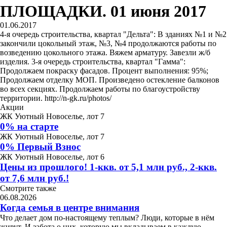
ПЛОЩАДКИ. 01 июня 2017
01.06.2017
4-я очередь строительства, квартал "Дельта": В зданиях №1 и №2
закончили цокольный этаж, №3, №4 продолжаются работы по
возведению цокольного этажа. Вяжем арматуру. Завезли ж/б
изделия. 3-я очередь строительства, квартал "Гамма":
Продолжаем покраску фасадов. Процент выполнения: 95%;
Продолжаем отделку МОП. Произведено остекление балконов
во всех секциях. Продолжаем работы по благоустройству
территории. http://n-gk.ru/photos/
Акции
ЖК Уютный Новоселье, лот 7
0% на старте
ЖК Уютный Новоселье, лот 7
0% Первый Взнос
ЖК Уютный Новоселье, лот 6
Цены из прошлого! 1-ккв. от 5,1 млн руб., 2-ккв.
от 7,6 млн руб.!
Смотрите также
06.08.2026
Когда семья в центре внимания
Что делает дом по-настоящему теплым? Люди, которые в нём
живут. И забота о них, которую мы вкладываем в каждую