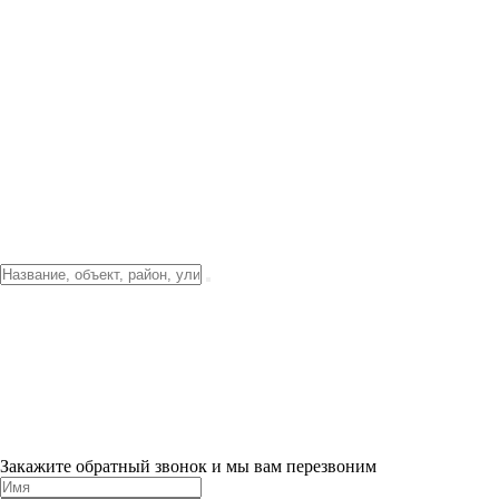
Фото о проекте
Видео о благоустройстве
Тендеры
Локация
О компании
Новости и акции
Контакты
Партнерам
Ипотека от 3.5%
Отделка
Шоу-рум на объекте
Санкт-Петербург
ХИТ ПРОДАЖ! 0% ПЕРВЫЙ ВЗНОС!
×
Закажите обратный звонок и мы вам перезвоним