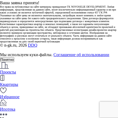
Ваша заявка принята!
Все права на публикуемые на сайте материалы принадлежат ГК NOVOSELIE DEVELOPMENT. Любая
информация, представленная на данном сайте, носит исключительно информационный характер и ни при
каких условиях не является публичной офертой, определяемой положениями статьи 437 ГК РФ.
Указанные на сайте цены не являются окончательными, застройщик может изменить в любое время
указанные на сайте цены без какого-либо предварительного уведомления. Цена договора формируется
индивидуально и определяется непосредственно при подписании договора с конкретным клиентом.
Качественные характеристики квартир и нежилых помещений, а также все варианты визуализации
объекта в целом, приведенные на сайте, не обладают признаками абсолютной идентичности проектной и
рабочей документации на строительство объекта. Представленные иллюстрации дизайн-проектов квартир
являются примером организации пространства, меблировки и сочетания цветов. Изображения на
фотографиях и рисунках могут отличаться от реального объекта. Часть информации на данном сайте
относится к прошлому и возможно устарела, такая информация должна восприниматься как
предоставленная на дату своей первичной публикации
© n-gk.ru, 2026
DDQ
Мы используем куки-файлы.
Соглашение об использовании
Понятно
Проекты
Квартиры
Избранное
Ипотека