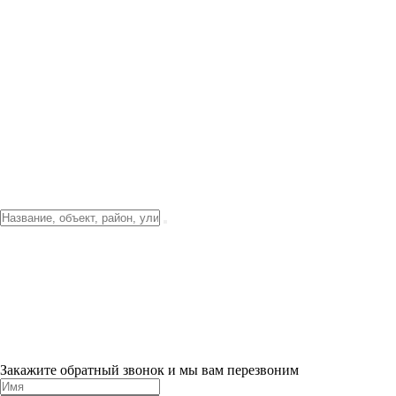
Фото о проекте
Видео о благоустройстве
Тендеры
Локация
О компании
Новости и акции
Контакты
Партнерам
Ипотека от 3.5%
Отделка
Шоу-рум на объекте
Санкт-Петербург
ХИТ ПРОДАЖ! 0% ПЕРВЫЙ ВЗНОС!
×
Закажите обратный звонок и мы вам перезвоним