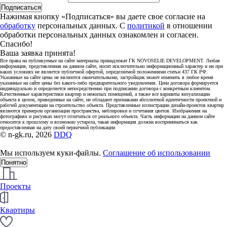
Подписаться
Нажимая кнопку «Подписаться» вы даете свое согласие на
обработку
персональных данных. С
политикой
в отношении
обработки персональных данных ознакомлен и согласен.
Спасибо!
Ваша заявка принята!
Все права на публикуемые на сайте материалы принадлежат ГК NOVOSELIE DEVELOPMENT. Любая
информация, представленная на данном сайте, носит исключительно информационный характер и ни при
каких условиях не является публичной офертой, определяемой положениями статьи 437 ГК РФ.
Указанные на сайте цены не являются окончательными, застройщик может изменить в любое время
указанные на сайте цены без какого-либо предварительного уведомления. Цена договора формируется
индивидуально и определяется непосредственно при подписании договора с конкретным клиентом.
Качественные характеристики квартир и нежилых помещений, а также все варианты визуализации
объекта в целом, приведенные на сайте, не обладают признаками абсолютной идентичности проектной и
рабочей документации на строительство объекта. Представленные иллюстрации дизайн-проектов квартир
являются примером организации пространства, меблировки и сочетания цветов. Изображения на
фотографиях и рисунках могут отличаться от реального объекта. Часть информации на данном сайте
относится к прошлому и возможно устарела, такая информация должна восприниматься как
предоставленная на дату своей первичной публикации
© n-gk.ru, 2026
DDQ
Мы используем куки-файлы.
Соглашение об использовании
Понятно
Проекты
Квартиры