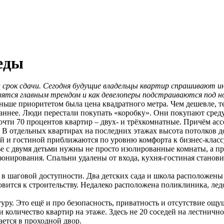
реды
срок сдачи. Сегодня будущие владельцы квартир спрашивают иное
овятся главным трендом и как девелоперы подстраиваются под 
ньше приоритетом была цена квадратного метра. Чем дешевле, те
аннее. Люди перестали покупать «коробку». Они покупают среду 
очти 70 процентов квартир – двух- и трёхкомнатные. Причём ас
 В отдельных квартирах на последних этажах высота потолков до
й и гостиной приближаются по уровню комфорта к бизнес-класс
е с двумя детьми нужны не просто изолированные комнаты, а пр
зонирования. Спальни удалены от входа, кухня-гостиная станов
я в шаговой доступности. Два детских сада и школа расположены 
овится к строительству. Недалеко расположена поликлиника, лед
уру. Это ещё и про безопасность, приватность и отсутствие ощ
личество квартир на этаже. Здесь не 20 соседей на лестничной 
ается в проходной двор.