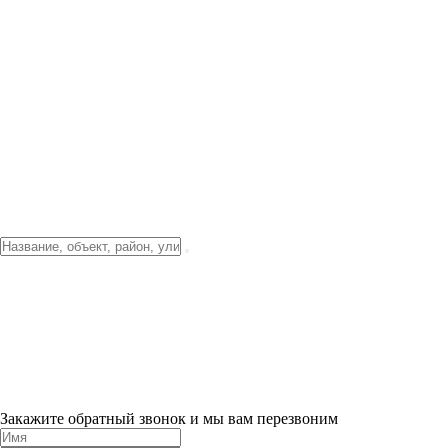
Фото о проекте
Видео о благоустройстве
Тендеры
Локация
О компании
Новости и акции
Контакты
Партнерам
Ипотека от 3.5%
Отделка
Шоу-рум на объекте
Санкт-Петербург
ХИТ ПРОДАЖ! 0% ПЕРВЫЙ ВЗНОС!
×
Закажите обратный звонок и мы вам перезвоним