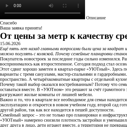
Описание
Спасибо
Ваша заявка принята!
От цены за метр к качеству с
15.06.2026
Ещё пять лет назад главными вопросами были цена за квадрат и 
можно погулять с коляской. Почему семейные планировки стан
Покупатель новостроек за последние годы сильно изменился. Ра
воспринималось как второстепенное. Сегодня подход стал осозн
Этот сдвиг хорошо заметен в квартал-парке «УЮТный». Здесь п
варианты с тремя санузлами, мастер-спальнями и гардеробными.
пространство. А четырёхкомнатные квартиры с отдельной кухне
Почему такой выбор оказался востребованным? Потому что семь
оставаться вместе. В «УЮТном» это решают за счёт грамотного 
разгружают жилые комнаты от лишней мебели.
Важно и то, что в квартале все необходимое для семьи находитс
эксплуатацию и откроется в новом учебном году, второй сад гот
другой район, так как все находится в пешей доступности.
Семейный запрос – это не только про планировки и инфраструкт
«УЮТный» намерено снизили плотность застройки и уменьшили ко
друг друга в лицо, дети играют вместе, а территория не превращ