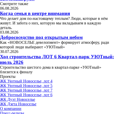
Смотрите также
06.08.2026
Когда семья в центре внимания
Что делает дом по-настоящему теплым? Люди, которые в нём
живут. И забота о них, которую мы вкладываем в каждую
деталь.
03.08.2026
Добрососедство под открытым небом
Как «НОВОСЕЛЬЕ девелопмент» формирует атмосферу, ради
которой люди выбирают «УЮТный»
30.07.2026
Ход строительства ЛОТ 6 Квартал-парк УЮТный:
июль 2026
Строительство шестого дома в квартал-парке «УЮТный»
близится к финалу
Проекты
ЖК Уютный Новоселье, лот 4
ЖК Уютный Новоселье, лот 5
ЖК Уютный Новоселье, лот 7
ЖК Уютный Новоселье, лот 6
ЖК Дуэт Новоселье
ЖК Дзета Новоселье
О компании
Пресс-релизы