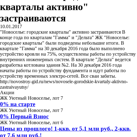
кварталы активно"
застраиваются
10.01.2017
"Новоселье: городские кварталы" активно застраиваются В
конце года по кварталам "Гамма" и "Дельта" ЖК "Новоселье:
городские кварталы" были подведены небольшие итоги. В
квартале "Гамма" на 30 декабря 2016 года было выполнено
устройство кровли на 75%, осуществлены работы по устройству
внутренних инженерных систем. В квартале "Дельта" ведется
разработка котлована здания №2. На 30 декабря 2016 года
начаты работы по устройству фундамента и идут работы по
устройству временных электро-сетей. Все сваи забиты.
http://novostroy-gid.ru/news/novosele-gorodskie-kvartaly-aktivno-
zastraivayutsy/
Акции
ЖК Уютный Новоселье, лот 7
0% на старте
ЖК Уютный Новоселье, лот 7
0% Первый Взнос
ЖК Уютный Новоселье, лот 6
Цены из прошлого! 1-ккв. от 5,1 млн руб., 2-ккв.
от 7,6 млн руб.!