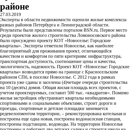
районе
27.03.2019
Эксперты в области недвижимости оценили жилые комплексы
разных районов Петербурга и Ленинградской области.
Результаты были представлены порталом BSN.ru. Первое место
среди проектов жилого строительства Ломоносовского района
было присуждено проекту КОТ «Новоселье: Городские
кварталы». Эксперты отметили Новоселье, как наиболее
благоприятный для проживания проект, отличающийся
качеством и комфортом по пяти критериям: инфраструктура,
транспортная доступность, соотношение цены и качества,
экологичность, надежность. Проект КОТ «Новоселье: Городские
кварталы» возводится прямо на границе с Красносельским
районом СПб, в поселке Новоселье. С 2012 года в рамках
проекта уже сданы и заселены (4)четыре очереди строительства
на 10 (десять) домов. Общая жилая площадь всех проектов, с
учетом проектируемых, составит 500 тыс. «квадратов». Помимо
жилья застройщик обустраивает кварталы необходимыми
спортивными и социальными объектами, строит дороги и
проезды, спортивные и детские площадки занимается
редевелопментом территории, – реконструирована котельная и
построена еще одна новая, построена водонасосная станция,
построены подстанции, водоводы. На территории Новоселья
построены и работают два детских садика и строится школа на