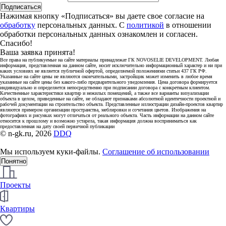
Подписаться
Нажимая кнопку «Подписаться» вы даете свое согласие на
обработку
персональных данных. С
политикой
в отношении
обработки персональных данных ознакомлен и согласен.
Спасибо!
Ваша заявка принята!
Все права на публикуемые на сайте материалы принадлежат ГК NOVOSELIE DEVELOPMENT. Любая
информация, представленная на данном сайте, носит исключительно информационный характер и ни при
каких условиях не является публичной офертой, определяемой положениями статьи 437 ГК РФ.
Указанные на сайте цены не являются окончательными, застройщик может изменить в любое время
указанные на сайте цены без какого-либо предварительного уведомления. Цена договора формируется
индивидуально и определяется непосредственно при подписании договора с конкретным клиентом.
Качественные характеристики квартир и нежилых помещений, а также все варианты визуализации
объекта в целом, приведенные на сайте, не обладают признаками абсолютной идентичности проектной и
рабочей документации на строительство объекта. Представленные иллюстрации дизайн-проектов квартир
являются примером организации пространства, меблировки и сочетания цветов. Изображения на
фотографиях и рисунках могут отличаться от реального объекта. Часть информации на данном сайте
относится к прошлому и возможно устарела, такая информация должна восприниматься как
предоставленная на дату своей первичной публикации
© n-gk.ru, 2026
DDQ
Мы используем куки-файлы.
Соглашение об использовании
Понятно
Проекты
Квартиры