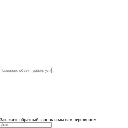
Фото о проекте
Видео о благоустройстве
Тендеры
Локация
О компании
Новости и акции
Контакты
Партнерам
Ипотека от 3.5%
Отделка
Шоу-рум на объекте
Санкт-Петербург
ХИТ ПРОДАЖ! 0% ПЕРВЫЙ ВЗНОС!
×
Закажите обратный звонок и мы вам перезвоним