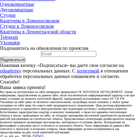
Однокомнатные
Двухкомнатные
Студии
Квартиры в Ломоносовском
Студии в Ломоносовском
Квартиры в Ленинградской области
Telegram
Vkontakte
Подпишитесь на обновления по проектам
Подписаться
Нажимая кнопку «Подписаться» вы даете свое согласие на
обработку
персональных данных. С
политикой
в отношении
обработки персональных данных ознакомлен и согласен.
Спасибо!
Ваша заявка принята!
Все права на публикуемые на сайте материалы принадлежат ГК NOVOSELIE DEVELOPMENT. Любая
информация, представленная на данном сайте, носит исключительно информационный характер и ни при
каких условиях не является публичной офертой, определяемой положениями статьи 437 ГК РФ.
Указанные на сайте цены не являются окончательными, застройщик может изменить в любое время
указанные на сайте цены без какого-либо предварительного уведомления. Цена договора формируется
индивидуально и определяется непосредственно при подписании договора с конкретным клиентом.
Качественные характеристики квартир и нежилых помещений, а также все варианты визуализации
объекта в целом, приведенные на сайте, не обладают признаками абсолютной идентичности проектной и
рабочей документации на строительство объекта. Представленные иллюстрации дизайн-проектов квартир
являются примером организации пространства, меблировки и сочетания цветов. Изображения на
фотографиях и рисунках могут отличаться от реального объекта. Часть информации на данном сайте
относится к прошлому и возможно устарела, такая информация должна восприниматься как
предоставленная на дату своей первичной публикации
© n-gk.ru, 2026
DDQ