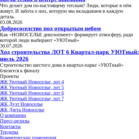
Что делает дом по-настоящему теплым? Люди, которые в нём
живут. И забота о них, которую мы вкладываем в каждую
деталь.
03.08.2026
Добрососедство под открытым небом
Как «НОВОСЕЛЬЕ девелопмент» формирует атмосферу, ради
которой люди выбирают «УЮТный»
30.07.2026
Ход строительства ЛОТ 6 Квартал-парк УЮТный:
июль 2026
Строительство шестого дома в квартал-парке «УЮТный»
близится к финалу
Проекты
ЖК Уютный Новоселье, лот 4
ЖК Уютный Новоселье, лот 5
ЖК Уютный Новоселье, лот 6
ЖК Уютный Новоселье, лот 7
ЖК Дуэт Новоселье
ЖК Дзета Новоселье
О компании
Пресс-релизы
Контакты
Тендеры
Коммерческие помещения