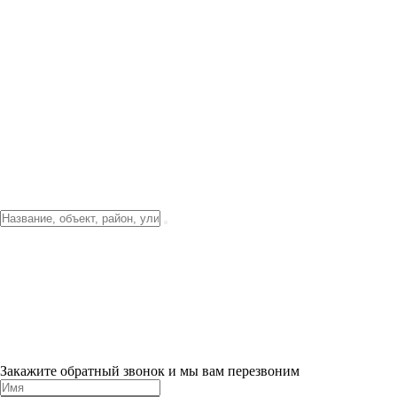
Фото о проекте
Видео о благоустройстве
Тендеры
Локация
О компании
Новости и акции
Контакты
Партнерам
Ипотека от 3.5%
Отделка
Шоу-рум на объекте
Санкт-Петербург
ХИТ ПРОДАЖ! 0% ПЕРВЫЙ ВЗНОС!
×
Закажите обратный звонок и мы вам перезвоним