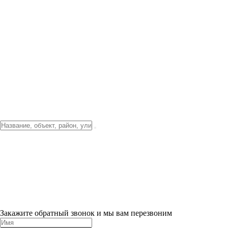
Фото о проекте
Видео о благоустройстве
Тендеры
Локация
О компании
Новости и акции
Контакты
Партнерам
Ипотека от 3.5%
Отделка
Шоу-рум на объекте
Санкт-Петербург
ХИТ ПРОДАЖ! 0% ПЕРВЫЙ ВЗНОС!
×
Закажите обратный звонок и мы вам перезвоним