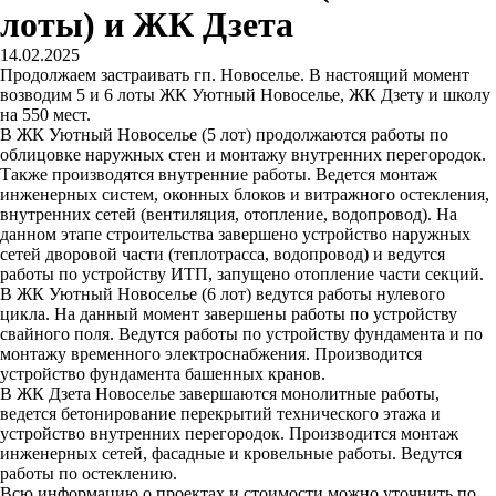
лоты) и ЖК Дзета
14.02.2025
Продолжаем застраивать гп. Новоселье. В настоящий момент
возводим 5 и 6 лоты ЖК Уютный Новоселье, ЖК Дзету и школу
на 550 мест.
В ЖК Уютный Новоселье (5 лот) продолжаются работы по
облицовке наружных стен и монтажу внутренних перегородок.
Также производятся внутренние работы. Ведется монтаж
инженерных систем, оконных блоков и витражного остекления,
внутренних сетей (вентиляция, отопление, водопровод). На
данном этапе строительства завершено устройство наружных
сетей дворовой части (теплотрасса, водопровод) и ведутся
работы по устройству ИТП, запущено отопление части секций.
В ЖК Уютный Новоселье (6 лот) ведутся работы нулевого
цикла. На данный момент завершены работы по устройству
свайного поля. Ведутся работы по устройству фундамента и по
монтажу временного электроснабжения. Производится
устройство фундамента башенных кранов.
В ЖК Дзета Новоселье завершаются монолитные работы,
ведется бетонирование перекрытий технического этажа и
устройство внутренних перегородок. Производится монтаж
инженерных сетей, фасадные и кровельные работы. Ведутся
работы по остеклению.
Всю информацию о проектах и стоимости можно уточнить по