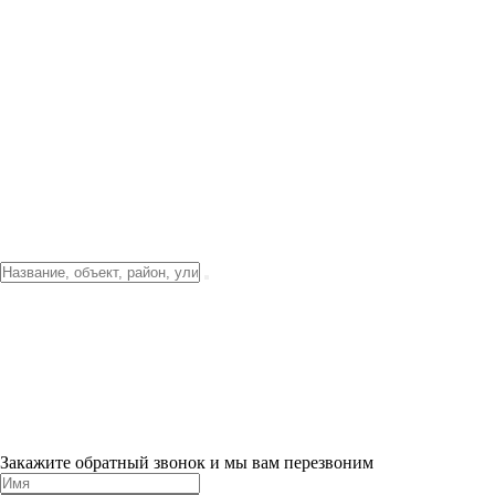
Фото о проекте
Видео о благоустройстве
Тендеры
Локация
О компании
Новости и акции
Контакты
Партнерам
Ипотека от 3.5%
Отделка
Шоу-рум на объекте
Санкт-Петербург
ХИТ ПРОДАЖ! 0% ПЕРВЫЙ ВЗНОС!
×
Закажите обратный звонок и мы вам перезвоним