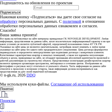
Подпишитесь на обновления по проектам
Подписаться
Нажимая кнопку «Подписаться» вы даете свое согласие на
обработку
персональных данных. С
политикой
в отношении
обработки персональных данных ознакомлен и согласен.
Спасибо!
Ваша заявка принята!
Все права на публикуемые на сайте материалы принадлежат ГК NOVOSELIE DEVELOPMENT. Любая
информация, представленная на данном сайте, носит исключительно информационный характер и ни при
каких условиях не является публичной офертой, определяемой положениями статьи 437 ГК РФ.
Указанные на сайте цены не являются окончательными, застройщик может изменить в любое время
указанные на сайте цены без какого-либо предварительного уведомления. Цена договора формируется
индивидуально и определяется непосредственно при подписании договора с конкретным клиентом.
Качественные характеристики квартир и нежилых помещений, а также все варианты визуализации
объекта в целом, приведенные на сайте, не обладают признаками абсолютной идентичности проектной и
рабочей документации на строительство объекта. Представленные иллюстрации дизайн-проектов квартир
являются примером организации пространства, меблировки и сочетания цветов. Изображения на
фотографиях и рисунках могут отличаться от реального объекта. Часть информации на данном сайте
относится к прошлому и возможно устарела, такая информация должна восприниматься как
предоставленная на дату своей первичной публикации
© n-gk.ru, 2026
DDQ
Мы используем куки-файлы.
Соглашение об использовании
Понятно
Проекты