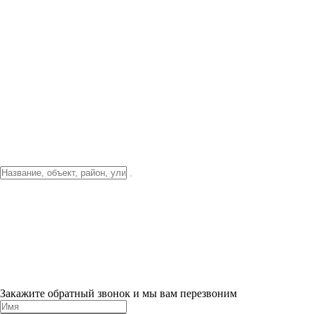
Фото о проекте
Видео о благоустройстве
Тендеры
Локация
О компании
Новости и акции
Контакты
Партнерам
Ипотека от 3.5%
Отделка
Шоу-рум на объекте
Санкт-Петербург
ХИТ ПРОДАЖ! 0% ПЕРВЫЙ ВЗНОС!
×
Закажите обратный звонок и мы вам перезвоним