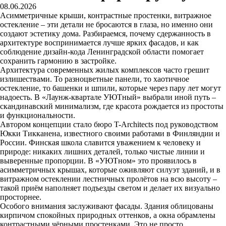
08.06.2026
Асимметричные крыши, контрастные простенки, витражное
остекление – эти детали не бросаются в глаза, но именно они
создают эстетику дома. Разбираемся, почему сдержанность в
архитектуре воспринимается лучше ярких фасадов, и как
соблюдение дизайн-кода Ленинградской области помогает
сохранить гармонию в застройке.
Архитектура современных жилых комплексов часто грешит
излишествами. То разноцветные панели, то хаотичное
остекление, то башенки и шпили, которые через пару лет могут
надоесть. В «Лаунж-квартале УЮТный» выбрали иной путь –
скандинавский минимализм, где красота рождается из простоты
и функциональности.
Автором концепции стало бюро T-Architects под руководством
Юкки Тикканена, известного своими работами в Финляндии и
России. Финская школа славится уважением к человеку и
природе: никаких лишних деталей, только чистые линии и
выверенные пропорции. В «УЮТном» это проявилось в
асимметричных крышах, которые оживляют силуэт зданий, и в
витражном остеклении лестничных пролётов на всю высоту –
такой приём наполняет подъезды светом и делает их визуально
просторнее.
Особого внимания заслуживают фасады. Здания облицованы
кирпичом спокойных природных оттенков, а окна обрамлены
контрастными чёрными простенками. Это не просто