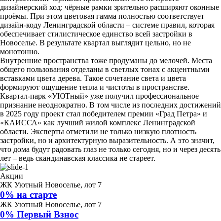
дизайнерский ход: чёрные рамки зрительно расширяют оконные
проёмы. При этом цветовая гамма полностью соответствует
дизайн-коду Ленинградской области – системе правил, которая
обеспечивает стилистическое единство всей застройки в
Новоселье. В результате квартал выглядит цельно, но не
монотонно.
Внутренние пространства тоже продуманы до мелочей. Места
общего пользования отделаны в светлых тонах с акцентными
вставками цвета дерева. Такое сочетание света и цвета
формируют ощущение тепла и чистоты в пространстве.
Квартал-парк «УЮТный» уже получил профессиональное
признание неоднократно. В том числе из последних достижений
в 2025 году проект стал победителем премии «Град Петра» и
«КАИССА» как лучший жилой комплекс Ленинградской
области. Эксперты отметили не только низкую плотность
застройки, но и архитектурную выразительность. А это значит,
что дома будут радовать глаз не только сегодня, но и через десять
лет – ведь скандинавская классика не стареет.
Акции
ЖК Уютный Новоселье, лот 7
0% на старте
ЖК Уютный Новоселье, лот 7
0% Первый Взнос