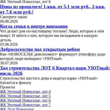
ЖК Уютный Новоселье, лот 6
Цены из прошлого! 1-ккв. от 5,1 млн руб., 2-ккв.
от 7,6 млн руб.!
Смотрите также
06.08.2026
Когда семья в центре внимания
Что делает дом по-настоящему теплым? Люди, которые в нём
живут. И забота о них, которую мы вкладываем в каждую
деталь.
03.08.2026
Добрососедство под открытым небом
Как «НОВОСЕЛЬЕ девелопмент» формирует атмосферу, ради
которой люди выбирают «УЮТный»
30.07.2026
Ход строительства ЛОТ 6 Квартал-парк УЮТный:
июль 2026
Строительство шестого дома в квартал-парке «УЮТный»
близится к финалу
Проекты
ЖК Уютный Новоселье, лот 4
ЖК Уютный Новоселье, лот 5
ЖК Уютный Новоселье, лот 6
ЖК Уютный Новоселье, лот 7
ЖК Дуэт Новоселье