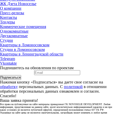
ЖК Дзета Новоселье
О компании
Пресс-релизы
Контакты
Тендеры
Коммерческие помещения
Однокомнатные
Двухкомнатные
Студии
Квартиры в Ломоносовском
Студии в Ломоносовском
Квартиры в Ленинградской области
Telegram
Vkontakte
Подпишитесь на обновления по проектам
Подписаться
Нажимая кнопку «Подписаться» вы даете свое согласие на
обработку
персональных данных. С
политикой
в отношении
обработки персональных данных ознакомлен и согласен.
Спасибо!
Ваша заявка принята!
Все права на публикуемые на сайте материалы принадлежат ГК NOVOSELIE DEVELOPMENT. Любая
информация, представленная на данном сайте, носит исключительно информационный характер и ни при
каких условиях не является публичной офертой, определяемой положениями статьи 437 ГК РФ.
Указанные на сайте цены не являются окончательными, застройщик может изменить в любое время