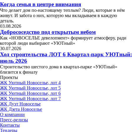
Когда семья в центре внимания
Что делает дом по-настоящему теплым? Люди, которые в нём
живут. И забота о них, которую мы вкладываем в каждую
деталь.
03.08.2026
Добрососедство под открытым небом
Как «НОВОСЕЛЬЕ девелопмент» формирует атмосферу, ради
которой люди выбирают «УЮТный»
30.07.2026
Ход строительства ЛОТ 6 Квартал-парк УЮТный:
июль 2026
Строительство шестого дома в квартал-парке «УЮТный»
близится к финалу
Проекты
ЖК Уютный Новоселье, лот 4
ЖК Уютный Новоселье, лот 5
ЖК Уютный Новоселье, лот 6
ЖК Уютный Новоселье, лот 7
ЖК Дуэт Новоселье
ЖК Дзета Новоселье
О компании
Пресс-релизы
Контакты
Тендеры