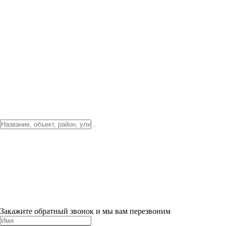
Фото о проекте
Видео о благоустройстве
Тендеры
Локация
О компании
Новости и акции
Контакты
Партнерам
Ипотека от 3.5%
Отделка
Шоу-рум на объекте
Санкт-Петербург
ХИТ ПРОДАЖ! 0% ПЕРВЫЙ ВЗНОС!
×
Закажите обратный звонок и мы вам перезвоним