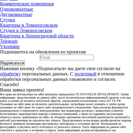
Коммерческие помещения
Однокомнатные
Двухкомнатные
Студии
Квартиры в Ломоносовском
Студии в Ломоносовском
Квартиры в Ленинградской области
Telegram
Vkontakte
Подпишитесь на обновления по проектам
Подписаться
Нажимая кнопку «Подписаться» вы даете свое согласие на
обработку
персональных данных. С
политикой
в отношении
обработки персональных данных ознакомлен и согласен.
Спасибо!
Ваша заявка принята!
Все права на публикуемые на сайте материалы принадлежат ГК NOVOSELIE DEVELOPMENT. Любая
информация, представленная на данном сайте, носит исключительно информационный характер и ни при
каких условиях не является публичной офертой, определяемой положениями статьи 437 ГК РФ.
Указанные на сайте цены не являются окончательными, застройщик может изменить в любое время
указанные на сайте цены без какого-либо предварительного уведомления. Цена договора формируется
индивидуально и определяется непосредственно при подписании договора с конкретным клиентом.
Качественные характеристики квартир и нежилых помещений, а также все варианты визуализации
объекта в целом, приведенные на сайте, не обладают признаками абсолютной идентичности проектной и
рабочей документации на строительство объекта. Представленные иллюстрации дизайн-проектов квартир
являются примером организации пространства, меблировки и сочетания цветов. Изображения на
фотографиях и рисунках могут отличаться от реального объекта. Часть информации на данном сайте
относится к прошлому и возможно устарела, такая информация должна восприниматься как